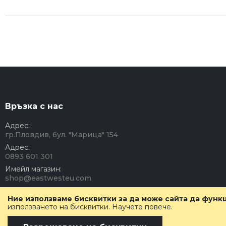
Връзка с нас
Адрес:
гр.Пловдив, бул. "Марица" 154
Адрес:
0893 601 301
Имейл магазин:
shop@eastwesteu.com
Работно време:
Ние използваме бисквитки за да може сайта да фун
Понеделник - Петък: 08:00 - 17:00 часа.
използването на бисквитки.
Научете повече
.
Събота - Неделя: Почивен ден.