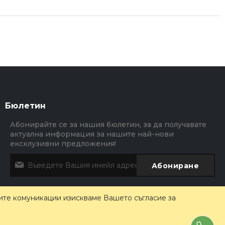
Бюлетин
Абонирайте се за нашия бюлетин, за да получавате
актуална информация за нашите най-нови
ексклузивни предложения!
Абониране
ите комуникации изискваме Вашето съгласие за