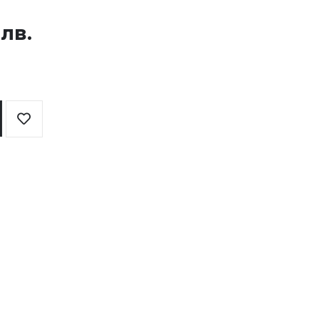
 лв.
Добави
в
любими