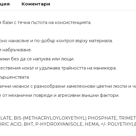
ация
Коментари
 бази с течна гъстота на консистенцията.
но нанасяне и по-добър контрол върху материала.
 набръчкване.
вижи без да се напуква или лющи.
ествения нокът и удължава трайността на маникюра.
вършенствата.
лични нюанси с разнообразни хамелеонови цветни люспи и ча
 от механични повреди и агресивни външни фактори.
TE, BIS-(METHACRYLOYLOXYETHYL) PHOSPHATE, TRIMETH
 ACID, BHT, P-HYDROXYANISOLE, HEMA, +/- POLYETHYLENE T