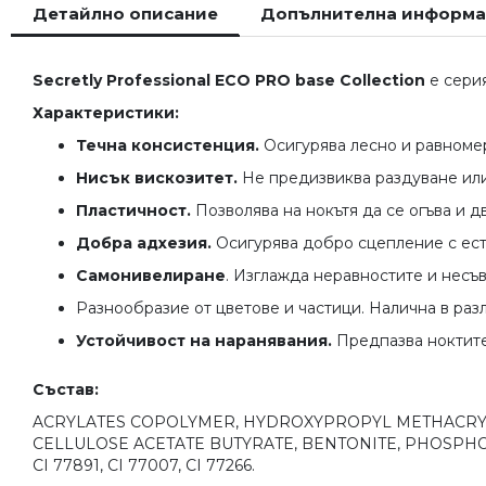
Детайлно описание
Допълнителна информ
началото
на
галерия
Secretly Professional ECO PRO base Collection
е серия
със
снимки
Характеристики:
Течна консистенция.
Осигурява лесно и равномер
Нисък вискозитет.
Не предизвиква раздуване или
Пластичност.
Позволява на нокътя да се огъва и д
Добра адхезия.
Осигурява добро сцепление с ест
Самонивелиране
. Изглажда неравностите и несъ
Разнообразие от цветове и частици. Налична в раз
Устойчивост на наранявания.
Предпазва ноктите
Състав:
ACRYLATES COPOLYMER, HYDROXYPROPYL METHACRYLA
CELLULOSE ACETATE BUTYRATE, BENTONITE, PHOSPHORIC
CI 77891, CI 77007, CI 77266.