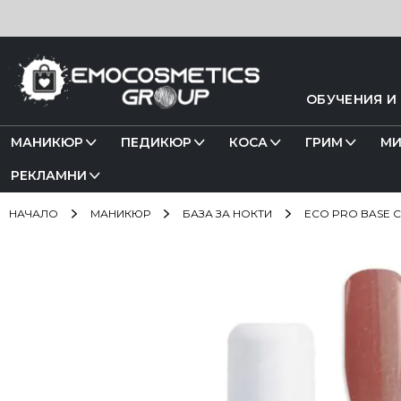
Прескачане
към
съдържанието
ОБУЧЕНИЯ И
МАНИКЮР
ПЕДИКЮР
КОСА
ГРИМ
МИ
РЕКЛАМНИ
НАЧАЛО
МАНИКЮР
БАЗА ЗА НОКТИ
ECO PRO BASE 
Преминете
към
края
на
галерията
на
изображенията