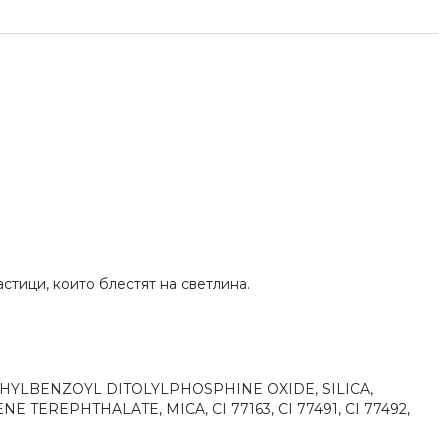
стици, които блестят на светлина.
YLBENZOYL DITOLYLPHOSPHINE OXIDE, SILICA,
EREPHTHALATE, MICA, CI 77163, CI 77491, CI 77492,