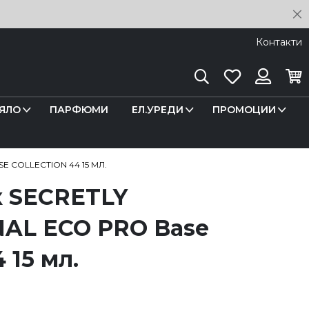
C
Контакти
Търсене
Любими
Кош
Вход
ЯЛО
ПАРФЮМИ
ЕЛ.УРЕДИ
ПРОМОЦИИ
E COLLECTION 44 15 МЛ.
к SECRETLY
AL ECO PRO Base
4 15 мл.