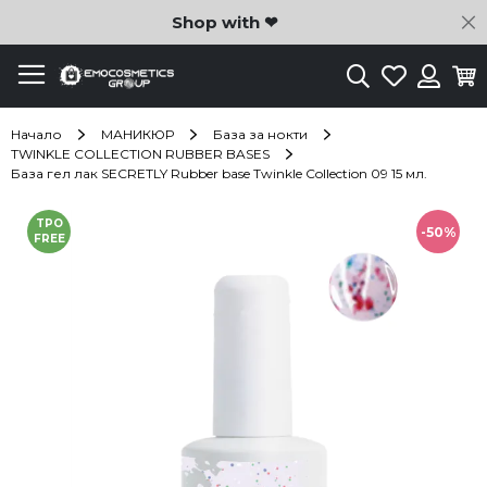
C
Shop with ❤
Търсене
Любими
Ко
Вход
Начало
МАНИКЮР
База за нокти
TWINKLE COLLECTION RUBBER BASES
База гел лак SECRETLY Rubber base Twinkle Collection 09 15 мл.
Преминете
TPO
към
-50%
FREE
края
на
галерията
на
изображенията