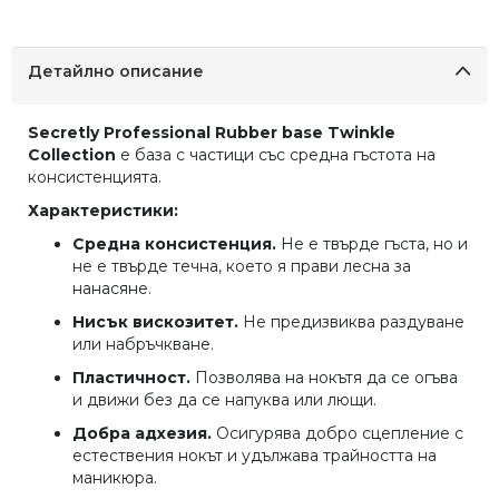
Детайлно описание
Secretly Professional Rubber base Twinkle
Collection
e база с частици със средна гъстота на
консистенцията.
Характеристики:
Средна консистенция.
Не е твърде гъста, но и
не е твърде течна, което я прави лесна за
нанасяне.
Нисък вискозитет.
Не предизвиква раздуване
или набръчкване.
Пластичност.
Позволява на нокътя да се огъва
и движи без да се напуква или лющи.
Добра адхезия.
Осигурява добро сцепление с
естествения нокът и удължава трайността на
маникюра.