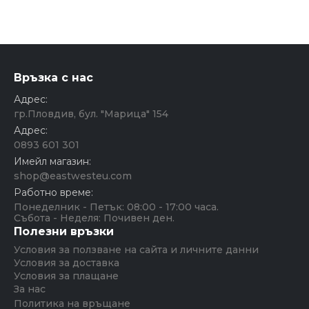
Връзка с нас
Адрес:
гр.Пловдив, бул. "Марица" 154
Адрес:
0893 601 301
Имейл магазин:
shop@eastwesteu.com
Работно време:
Понеделник - Петък: 08:00 - 17:00 часа.
Събота - Неделя: Почивен ден.
Полезни връзки
Условия за ползване на сайта и личните данни
Условия за доставка
Условия за плащане
За нас
Политика на връщане