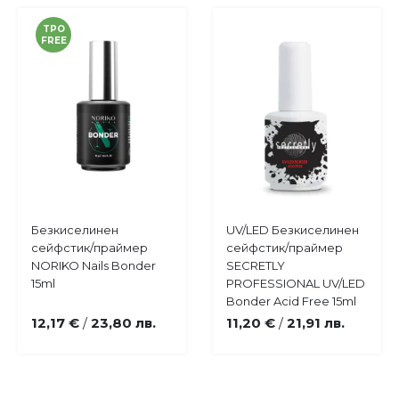
TPO
FREE
Купи
Купи
Безкиселинен
UV/LED Безкиселинен
Добави
Добави
сейфстик/праймер
сейфстик/праймер
в
в
NORIKO Nails Bonder
SECRETLY
любими
любими
15ml
PROFESSIONAL UV/LED
Bonder Acid Free 15ml
12,17 €
23,80 лв.
11,20 €
21,91 лв.
/
/