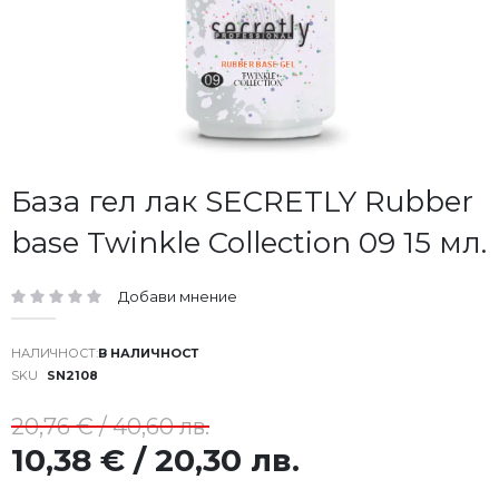
Преминете
База гел лак SECRETLY Rubber
към
base Twinkle Collection 09 15 мл.
началото
на
галерия
Добави мнение
със
рейтинг:
снимки
В НАЛИЧНОСТ
SKU
SN2108
20,76 € / 40,60 лв.
10,38 € / 20,30 лв.