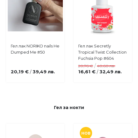
Купи
Купи
Гел лак NORIKO nails He
Гел лак Secretly
Добави
Добави
Dumped Me #50
Tropical Twist Collection
в
в
Fuchsia Pop #604
любими
любими
/
20,76 €
40,60 лв.
20,19 €
39,49 лв.
16,61 €
32,49 лв.
/
/
Гел за нокти
НОВ