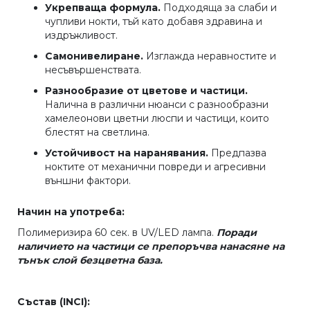
Укрепваща формула.
Подходяща за слаби и
чупливи нокти, тъй като добавя здравина и
издръжливост.
Самонивелиране.
Изглажда неравностите и
несъвършенствата.
Разнообразие от цветове и частици.
Налична в различни нюанси с разнообразни
хамелеонови цветни люспи и частици, които
блестят на светлина.
Устойчивост на наранявания.
Предпазва
ноктите от механични повреди и агресивни
външни фактори.
Начин на употреба:
Полимеризира 60 сек. в UV/LED лампа.
Поради
наличието на частици се препоръчва нанасяне на
тънък слой безцветна база.
Състав (INCI):