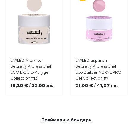
Купи
Купи
UV/LED Акригел
UV/LED акригел
Добави
Добави
Secretly Professional
Secretly Professional
в
в
ECO LIQUID Acrygel
Eco Builder ACRYL PRO
любими
любими
Collection #13
Gel Collection #7
18,20 €
35,60 лв.
21,00 €
41,07 лв.
/
/
Праймери и бондери