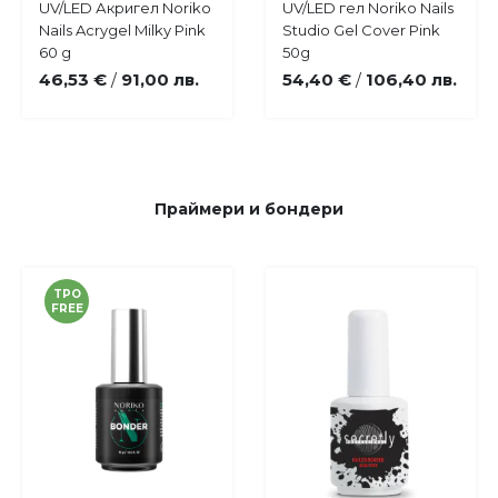
Купи
Купи
UV/LED Акригел Noriko
UV/LED гел Noriko Nails
Добави
Добави
Nails Acrygel Milky Pink
Studio Gel Cover Pink
в
в
60 g
50g
любими
любими
46,53 €
91,00 лв.
54,40 €
106,40 лв.
/
/
Праймери и бондери
TPO
FREE