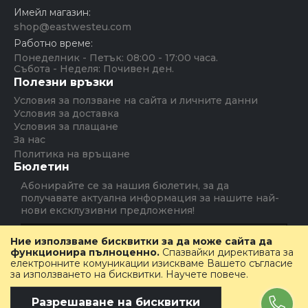
Имейл магазин:
shop@eastwesteu.com
Работно време:
Понеделник - Петък: 08:00 - 17:00 часа.
Събота - Неделя: Почивен ден.
Полезни връзки
Условия за ползване на сайта и личните данни
Условия за доставка
Условия за плащане
За нас
Политика на връщане
Бюлетин
Абонирайте се за нашия бюлетин, за да
получавате актуална информация за нашите най-
нови ексклузивни предложения!
Абониране
Ние използваме бисквитки за да може сайта да
функционира пълноценно.
Спазвайки директивата за
електронните комуникации изискваме Вашето съгласие
за използването на бисквитки.
Научете повече
.
Copyright © Emocosmetics Group, Inc. All rights
reserved.
Разрешаване на бисквитки