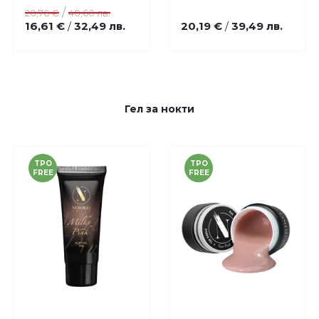
любими
любими
/
20,76 €
40,60 лв.
16,61 €
32,49 лв.
20,19 €
39,49 лв.
/
/
Гел за нокти
TPO
TPO
FREE
FREE