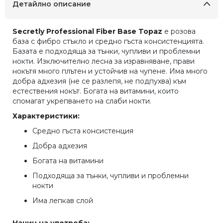
Детайлно описание
люб
Secretly Professional Fiber Base Topaz
e розова
база с фибро стъкло и средно гъста консистенцията.
Базата е подходяща за тънки, чупливи и проблемни
нокти. Изключително лесна за изравняване, прави
нокътя много плътен и устойчив на чупене. Има много
добра адхезия (не се разлепя, не подпухва) към
естествения нокът. Богата на витамини, които
спомагат укрепването на слаби нокти.
Характеристики:
Средно гъста консистенция
Добра адхезия
Богата на витамини
Подходяща за тънки, чупливи и проблемни
нокти
Има лепкав слой
Начин на употреба: