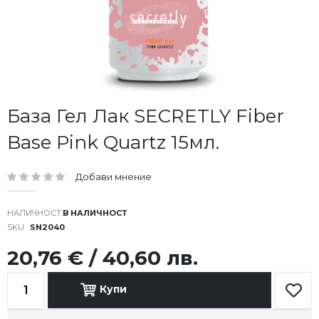
Преминете
База Гел Лак SECRETLY Fiber
към
Base Pink Quartz 15мл.
началото
на
галерия
Добави мнение
със
рейтинг:
снимки
В НАЛИЧНОСТ
SKU
SN2040
20,76 € / 40,60 лв.
Купи
Доба
в