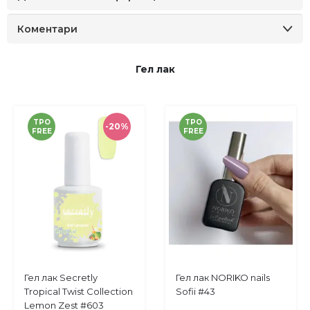
Коментари
Гел лак
TPO
TPO
-20%
FREE
FREE
Купи
Купи
Гел лак Secretly
Гел лак NORIKO nails
Добави
Добави
Tropical Twist Collection
Sofii #43
в
в
Lemon Zest #603