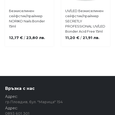
Купи
Купи
Безкиселинен
UV/LED Безкиселинен
Добави
Добави
сейфстик/праймер
сейфстик/праймер
в
в
NORIKO Nails Bonder
SECRETLY
любими
любими
15ml
PROFESSIONAL UV/LED
Bonder Acid Free 15ml
12,17 €
23,80 лв.
11,20 €
21,91 лв.
/
/
Връзка с нас
Адрес:
гр.Пловдив, бул. "Марица" 154
Адрес:
0893 601 301