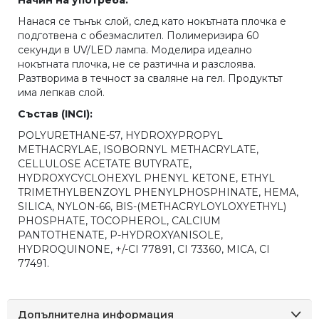
Нанася се тънък слой, след като нокътната плочка е
подготвена с обезмаслител. Полимеризира 60
секунди в UV/LED лампа. Моделира идеално
нокътната плочка, не се разтична и разслоява.
Разтворима в течност за сваляне на гел. Продуктът
има лепкав слой.
Състав (INCI):
POLYURETHANE-57, HYDROXYPROPYL
МETHACRYLAE, ISOBORNYL METHACRYLATE,
CELLULOSE ACETATE BUTYRATE,
HYDROXYCYCLOHEXYL PHENYL KETONE, ETHYL
TRIMETHYLBENZOYL PHENYLPHOSPHINATE, HEMA,
SILICA, NYLON-66, BIS-(METHACRYLOYLOXYETHYL)
PHOSPHATE, TOCOPHEROL, CALCIUM
PANTOTHENATE, P-HYDROXYANISOLE,
HYDROQUINONE, +/-CI 77891, CI 73360, MICA, CI
77491.
Допълнителна информация