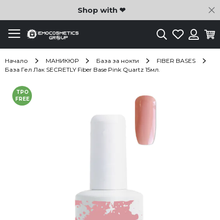
C
Shop with ❤
Търсене
Любими
Ко
Вход
Начало
МАНИКЮР
База за нокти
FIBER BASES
База Гел Лак SECRETLY Fiber Base Pink Quartz 15мл.
Преминете
TPO
към
FREE
края
на
галерията
на
изображенията