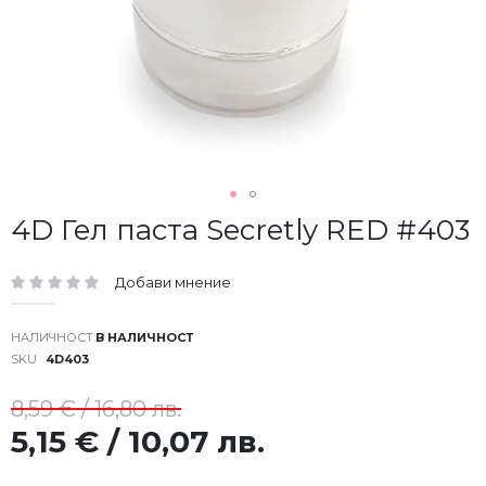
Преминете
4D Гел паста Secretly RED #403
към
началото
Добави мнение
на
рейтинг:
галерия
със
В НАЛИЧНОСТ
снимки
SKU
4D403
8,59 € / 16,80 лв.
5,15 € / 10,07 лв.