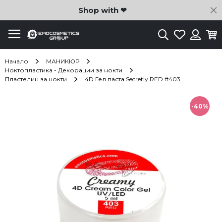
C
Shop with ❤
Търсене
Любими
Ко
Вход
Начало
МАНИКЮР
Ноктопластика - Декорации за нокти
Пластелин за нокти
4D Гел паста Secretly RED #403
Преминете
към
-40%
края
на
галерията
на
изображенията