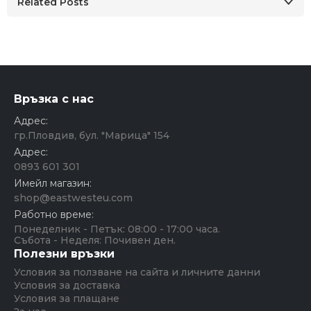
Related Posts
Връзка с нас
Адрес:
гр.Пловдив, бул. "Марица" 154
Адрес:
0893 601 301
Имейл магазин:
shop@eastwesteu.com
Работно време:
Понеделник - Петък: 08:00 - 17:00 часа.
Събота - Неделя: Почивен ден.
Полезни връзки
Условия за ползване на сайта и личните данни
Условия за доставка
Условия за плащане