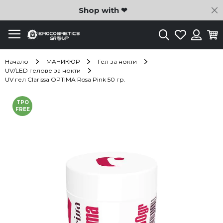
C
Shop with ❤
Търсене
Любими
Ко
Вход
Начало
МАНИКЮР
Гел за нокти
UV/LED гелове за нокти
UV гел Clarissa OPTIMA Rosa Pink 50 гр.
Преминете
TPO
към
FREE
края
на
галерията
на
изображенията