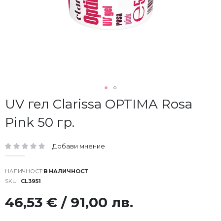
Преминете
UV гел Clarissa OPTIMA Rosa
към
Pink 50 гр.
началото
на
галерия
Добави мнение
със
рейтинг:
снимки
В НАЛИЧНОСТ
SKU
CL3951
46,53 € / 91,00 лв.