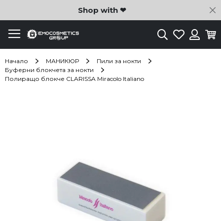
C
Shop with ❤
Търсене
Любими
Ко
Вход
Начало
МАНИКЮР
Пили за нокти
Буферни блокчета за нокти
Полиращо блокче CLARISSA Miracolo Italiano
Преминете
към
края
на
галерията
на
изображенията