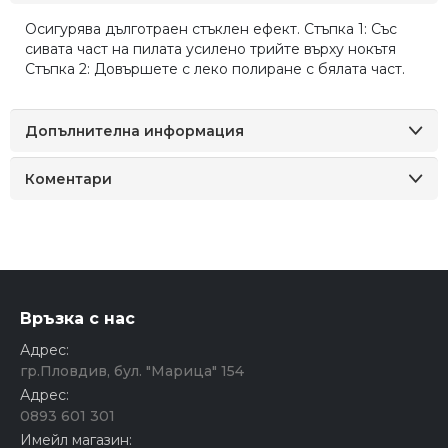
Осигурява дълготраен стъклен ефект. Стъпка 1: Със
сивата част на пилата усилено трийте върху нокътя
Стъпка 2: Довършете с леко полиране с бялата част.
Допълнителна информация
Коментари
Връзка с нас
Адрес:
гр.Пловдив, бул. "Марица" 154
Адрес:
0893 601 301
Имейл магазин: