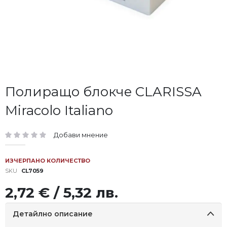
Преминете
Полиращо блокче CLARISSA
към
Miracolo Italiano
началото
на
галерия
Добави мнение
със
рейтинг:
снимки
ИЗЧЕРПАНО КОЛИЧЕСТВО
SKU
CL7059
2,72 € / 5,32 лв.
Детайлно описание