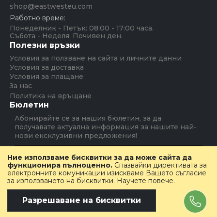
shop@eastwesteu.com
Работно време:
Понеделник - Петък: 08:00 - 17:00 часа.
Събота - Неделя: Почивен ден.
Полезни връзки
Условия за ползване на сайта и личните данни
Условия за доставка
Условия за плащане
За нас
Политика на връщане
Бюлетин
Абонирайте се за нашия бюлетин, за да
получавате актуална информация за нашите най-
нови ексклузивни предложения!
Абониране
Ние използваме бисквитки за да може сайта да
функционира пълноценно.
Спазвайки директивата за
електронните комуникации изискваме Вашето съгласие
за използването на бисквитки.
Научете повече
.
Copyright © Emocosmetics Group, Inc. All rights
reserved.
Разрешаване на бисквитки
Електронен магазин
разработен и поддържан от