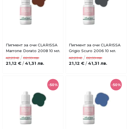
Пигмент за очи CLARISSA
Пигмент за очи CLARISSA
Добави
Добави
Marrone Dorato 2008 10 мл.
Grigio Scuro 2006 10 мл.
в
в
/
/
42,23 €
82,59 лв.
42,23 €
82,59 лв.
любими
любими
21,12 €
41,31 лв.
21,12 €
41,31 лв.
/
/
-50%
-50%