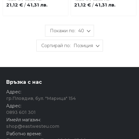
любими
любими
21,12 €
41,31 лв.
21,12 €
41,31 лв.
/
/
40
Позиция
Връзка с нас
Адрес:
гр.Пловдив, бул. "Марица" 154
Адрес:
0893 601 301
Имейл магазин:
shop@eastwesteu.com
Работно време: