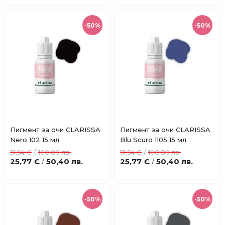
-50%
-50%
Купи
Пигмент за очи CLARISSA
Пигмент за очи CLARISSA
Добави
Добави
Nero 102 15 мл.
Blu Scuro 1105 15 мл.
в
в
/
/
51,54 €
100,80 лв.
51,54 €
100,80 лв.
любими
любими
25,77 €
50,40 лв.
25,77 €
50,40 лв.
/
/
-50%
-50%