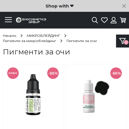
C
Shop with ❤
Търсене
Любими
Ко
Вход
Начало
МИКРОБЛЕЙДИНГ
Пигменти за микроблейдинг
Пигменти за очи
Пигменти за очи
-50%
-50%
НОВО