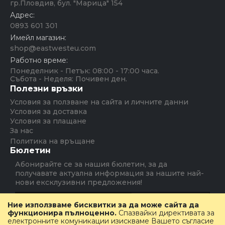
гр.Пловдив, бул. "Марица" 154
Адрес:
0893 601 301
Имейл магазин:
shop@eastwesteu.com
Работно време:
Понеделник - Петък: 08:00 - 17:00 часа.
Събота - Неделя: Почивен ден.
Полезни връзки
Условия за ползване на сайта и личните данни
Условия за доставка
Условия за плащане
За нас
Политика на връщане
Бюлетин
Абонирайте се за нашия бюлетин, за да
получавате актуална информация за нашите най-
нови ексклузивни предложения!
Абониране
Ние използваме бисквитки за да може сайта да
функционира пълноценно.
Спазвайки директивата за
електронните комуникации изискваме Вашето съгласие