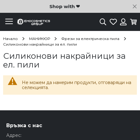
C
Shop with ❤
Търсене
Любими
Ко
Вход
Начало
МАНИКЮР
Фрези за електрическа пила
Силиконови накрайници за ел. пили
Силиконови накрайници за
ел. пили
Не можем да намерим продукти, отговарящи на
селекцията.
Връзка с нас
Адрес: