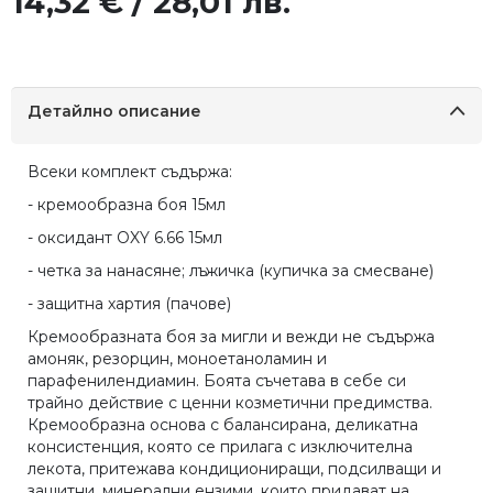
14,32 € / 28,01 лв.
Детайлно описание
Всеки комплект съдържа:
- кремообразна боя 15мл
- оксидант OXY 6.66 15мл
- четка за нанасяне; лъжичка (купичка за смесване)
- защитна хартия (пачове)
Кремообразната боя за мигли и вежди не съдържа
амоняк, резорцин, моноетаноламин и
парафенилендиамин. Боята съчетава в себе си
трайно действие с ценни козметични предимства.
Кремообразна основа с балансирана, деликатна
консистенция, която се прилага с изключителна
лекота, притежава кондициониращи, подсилващи и
защитни, минерални ензими, които придават на