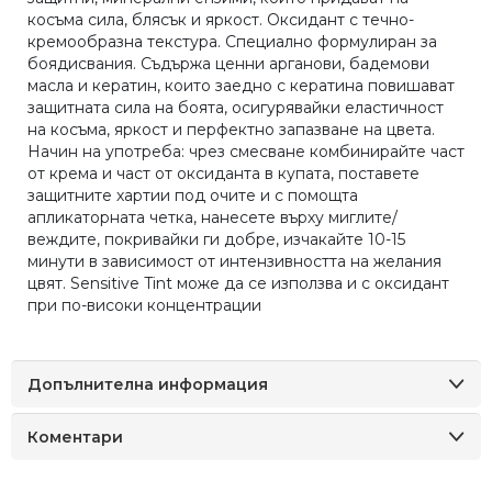
косъма сила, блясък и яркост. Оксидант с течно-
кремообразна текстура. Специално формулиран за
боядисвания. Съдържа ценни арганови, бадемови
масла и кератин, които заедно с кератина повишават
защитната сила на боята, осигурявайки еластичност
на косъма, яркост и перфектно запазване на цвета.
Начин на употреба: чрез смесване комбинирайте част
от крема и част от оксиданта в купата, поставете
защитните хартии под очите и с помощта
апликаторната четка, нанесете върху миглите/
веждите, покривайки ги добре, изчакайте 10-15
минути в зависимост от интензивността на желания
цвят. Sensitive Tint може да се използва и с оксидант
при по-високи концентрации
Допълнителна информация
Коментари