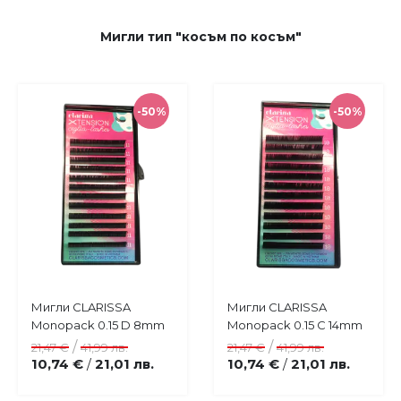
Мигли тип "косъм по косъм"
-50%
-50%
Купи
Купи
Мигли CLARISSA
Мигли CLARISSA
Добави
Добави
Monopack 0.15 D 8mm
Monopack 0.15 C 14mm
в
в
/
/
21,47 €
41,99 лв.
21,47 €
41,99 лв.
любими
любими
10,74 €
21,01 лв.
10,74 €
21,01 лв.
/
/