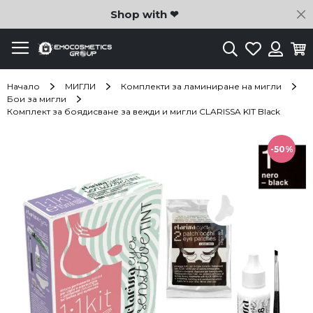
C
Shop with ❤
Търсене
Любими
Ко
Вход
Начало
МИГЛИ
Комплекти за ламиниране на мигли
Бои за мигли
Комплект за боядисване за вежди и мигли CLARISSA KIT Black
Преминете
към
-50%
края
на
галерията
на
изображенията