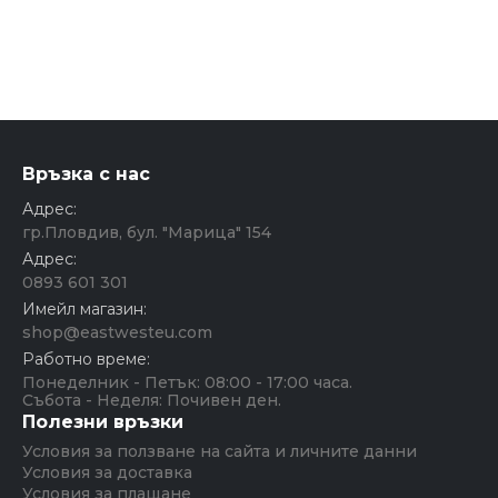
Връзка с нас
Адрес:
гр.Пловдив, бул. "Марица" 154
Адрес:
0893 601 301
Имейл магазин:
shop@eastwesteu.com
Работно време:
Понеделник - Петък: 08:00 - 17:00 часа.
Събота - Неделя: Почивен ден.
Полезни връзки
Условия за ползване на сайта и личните данни
Условия за доставка
Условия за плащане