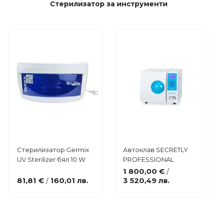
Стерилизатор за инструменти
Купи
Купи
Стерилизатор Germix
Автоклав SECRETLY
Добави
Добави
UV Sterilizer бял 10 W
PROFESSIONAL
в
в
1 800,00 €
/
любими
любими
81,81 €
160,01 лв.
3 520,49 лв.
/