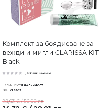
Преминете
Комплект за боядисване за
към
вежди и мигли CLARISSA KIT
началото
на
Black
галерия
със
снимки
Добави мнение
рейтинг:
В НАЛИЧНОСТ
SKU
CL9633
28,63 € / 56,00 лв.