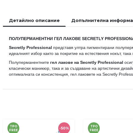
началото
на
галерия
Детайлно описание
Допълнителна информ
със
снимки
ПОЛУПЕРМАНЕНТНИ ГЕЛ ЛАКОВЕ SECRETLY PROFESSION
Secretly Professional
представя ултра пигментирани полуперм
идеалният избор както за покритие на естествения нокът, така
Полуперманентните
гел лакове на Secretly Professional
осиг
класически маникюр, така и за създаване на артистични диза
оптималната си консистенция, гел лаковете на Secretly Profe
TPO
TPO
-50%
FREE
FREE