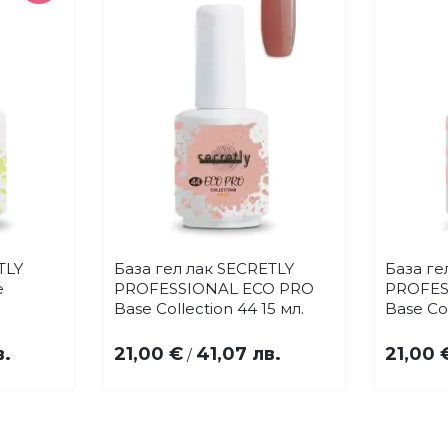
TLY
База гел лак SECRETLY
База ге
Купи
бави
Добави
e
PROFESSIONAL ECO PRO
PROFES
в
Base Collection 44 15 мл.
Base Col
бими
любими
в.
21,00 €
41,07 лв.
21,00 
/