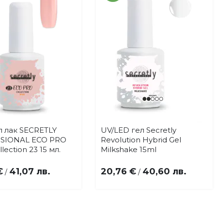
л лак SECRETLY
UV/LED гел Secretly
Купи
Купи
Добави
Добави
SIONAL ECO PRO
Revolution Hybrid Gel
в
в
lection 23 15 мл.
Milkshake 15ml
любими
любими
€
41,07 лв.
20,76 €
40,60 лв.
/
/