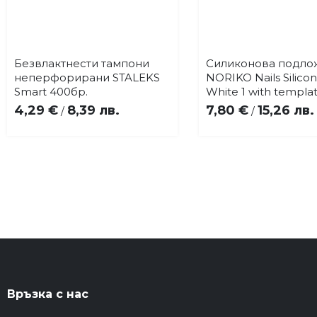
Безвлактнести тампони
Силиконова подло
Купи
Купи
Добави
До
неперфорирани STALEKS
NORIKO Nails Silico
в
в
Smart 400бр.
White 1 with templa
любими
лю
4,29 €
8,39 лв.
7,80 €
15,26 лв.
/
/
Връзка с нас