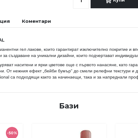
ация
Коментари
AL
анентни гел лакове, които гарантират изключително покритие и вп
 и за създаване на уникални дизайни, които подчертават индивидуа
уряват наситени и ярки цветове още с първото нанасяне, като гар
йни. От нежния ефект „бейби бумър“ до смели релефни текстури и 
ssional са подходящи както за начинаещи, така и за напреднали пр
Бази
-50%