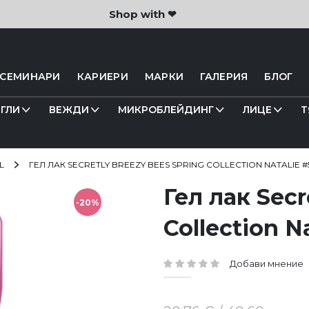
Shop with ❤
 СЕМИНАРИ
КАРИЕРИ
МАРКИ
ГАЛЕРИЯ
БЛОГ
ГЛИ
ВЕЖДИ
МИКРОБЛЕЙДИНГ
ЛИЦЕ
Т
L
ГЕЛ ЛАК SECRETLY BREEZY BEES SPRING COLLECTION NATALIE #
Гел лак Secr
-20%
Collection N
Добави мнение
рейтинг: