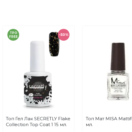
TPO
-50%
FREE
Топ Гел Лак SECRETLY Flake
Топ Мат MISA Mattifi
Купи
Купи
Добави
До
Collection Top Coat 1 15 мл.
мл.
в
в