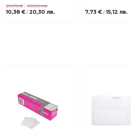
любими
лю
20,76 €
/
40,60 лв.
10,38 €
20,30 лв.
7,73 €
15,12 лв.
/
/