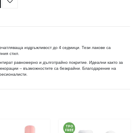
Добави
в
любими
ечатляваща издръжливост до 4 седмици. Тези лакове са
лния стил.
антират равномерно и дълготрайно покритие. Идеални както за
декорации – възможностите са безкрайни. Благодарение на
офесионалисти.
TPO
FREE