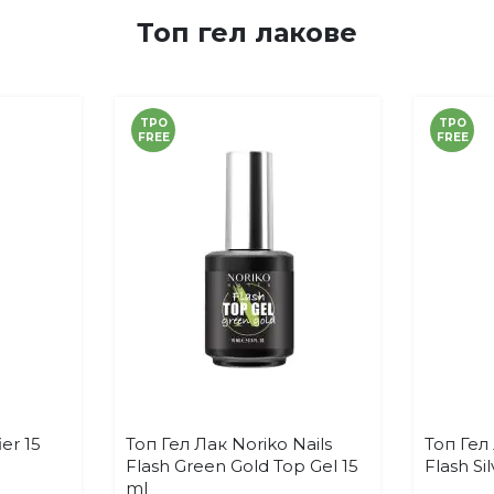
Топ гел лакове
TPO
TPO
FREE
FREE
er 15
Топ Гел Лак Noriko Nails
Топ Гел 
Купи
бави
Добави
Flash Green Gold Top Gel 15
Flash Si
в
ml