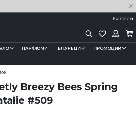
C
Контакти
Търсене
Любими
Кош
Вход
ЯЛО
ПАРФЮМИ
ЕЛ.УРЕДИ
ПРОМОЦИИ
509
etly Breezy Bees Spring
atalie #509