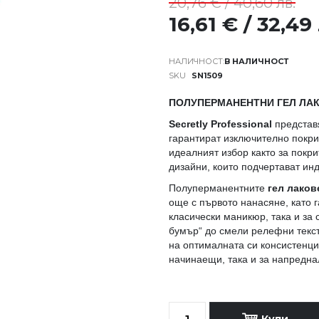
20,76 € / 40,60 лв.
16,61 € / 32,49
В НАЛИЧНОСТ
SKU
SN1509
ПОЛУПЕРМАНЕНТНИ ГЕЛ ЛАК
Secretly Professional
представя
гарантират изключително покри
идеалният избор както за покри
дизайни, които подчертават ин
Полуперманентните
гел лакове
още с първото нанасяне, като 
класически маникюр, така и за
бумър“ до смели релефни текст
на оптималната си консистенция
начинаещи, така и за напредн
Купи