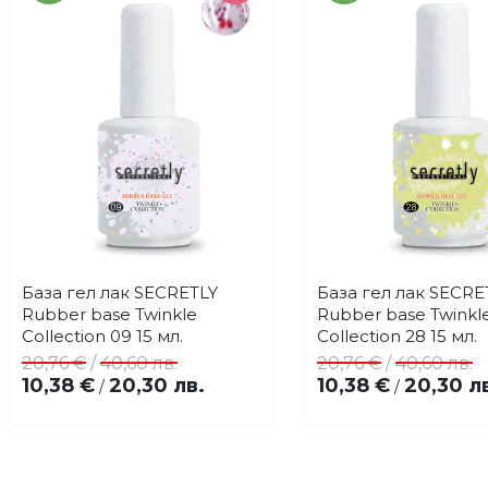
База гел лак SECRETLY
База гел лак SECRE
Купи
Купи
Добави
До
Rubber base Twinkle
Rubber base Twinkl
в
в
Collection 09 15 мл.
Collection 28 15 мл.
любими
лю
20,76 €
/
40,60 лв.
20,76 €
/
40,60 лв.
10,38 €
20,30 лв.
10,38 €
20,30 л
/
/