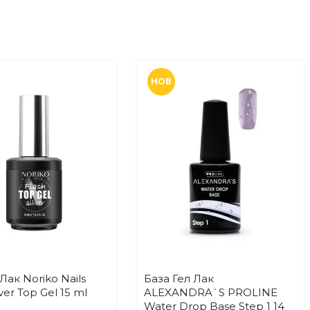
НОВ
Лак Noriko Nails
База Гел Лак
Купи
Купи
Добави
Добави
lver Top Gel 15 ml
ALEXANDRA`S PROLINE
в
в
Water Drop Base Step 1 14