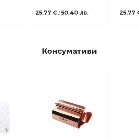
бими
любими
25,77 €
50,40 лв.
25,77 
/
Консумативи