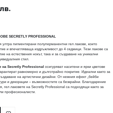
 лв.
ОВЕ SECRETLY PROFESSIONAL
 ултра пигментирани полуперманентни гел лакове, които
тие и впечатляваща издръжливост до 4 седмици. Тези лакове са
тие на естествения нокът, така и за създаване на уникални
дивидуалния стил.
 на Secretly Professional
осигуряват наситени и ярки цветове
гарантират равномерно и дълготрайно покритие. Идеални както за
 създаване на артистични дизайни. От нежния ефект „бейби
ури и декорации – възможностите са безкрайни. Благодарение
, гел лаковете на Secretly Professional са подходящи както за
али професионалисти.