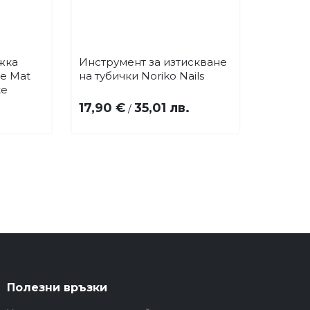
жка
Инструмент за изтискване
Купи
бави
Добави
ne Mat
на тубички Noriko Nails
в
te
бими
любими
17,90 €
35,01 лв.
/
Полезни връзки