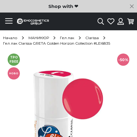
C
Shop with ❤
Търсене
Любими
Ко
Вход
Начало
МАНИКЮР
Гел лак
Clarissa
Гел лак Clarissa GRETA Golden Horizon Collection #LEI6835
Преминете
TPO
към
-50%
FREE
края
на
НОВО
галерията
на
изображенията