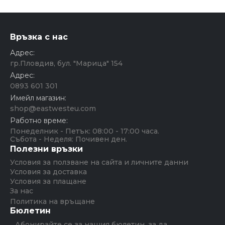
Връзка с нас
Адрес:
гр.Пловдив, бул. "Марица" 154
Адрес:
0893 601 301
Имейл магазин:
shop@eastwesteu.com
Работно време:
Понеделник - Петък: 08:00 - 17:00 часа.
Събота - Неделя: Почивен ден.
Полезни връзки
Условия за ползване на сайта и личните данни
Условия за доставка
Условия за плащане
За нас
Политика на връщане
Бюлетин
Абонирайте се за нашия бюлетин, за да