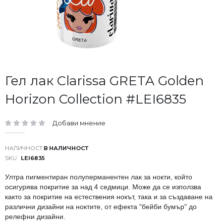
Преминете
Гел лак Clarissa GRETA Golden
към
Horizon Collection #LEI6835
началото
на
галерия
Добави мнение
със
рейтинг:
снимки
В НАЛИЧНОСТ
SKU
LEI6835
Ултра пигментиран полуперманентен лак за нокти, който
осигурява покритие за над 4 седмици. Може да се използва
както за покритие на естествения нокът, така и за създаване на
различни дизайни на ноктите, от ефекта "бейби бумър" до
релефни дизайни.