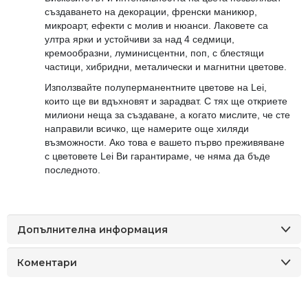
създаването на декорации, френски маникюр,
микроарт, ефекти с молив и нюанси. Лаковете са
ултра ярки и устойчиви за над 4 седмици,
кремообразни, луминисцентни, поп, с блестящи
частици, хибридни, металически и магнитни цветове.
Използвайте полуперманентните цветове на Lei,
които ще ви вдъхновят и зарадват. С тях ще откриете
милиони неща за създаване, а когато мислите, че сте
направили всичко, ще намерите още хиляди
възможности. Ако това е вашето първо преживяване
с цветовете Lei Ви гарантирамe, че няма да бъде
последното.
Допълнителна информация
Коментари