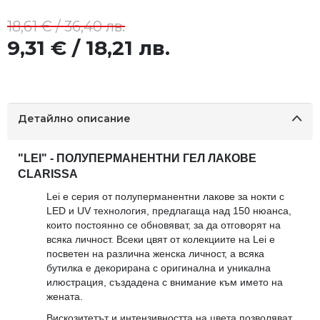
18,61 € / 36,40 лв.
9,31 € / 18,21 лв.
Детайлно описание
"LEI" - ПОЛУПЕРМАНЕНТНИ ГЕЛ ЛАКОВЕ
CLARISSA
Lei е серия от полуперманентни лакове за нокти с
LED и UV технология, предлагаща над 150 нюанса,
които постоянно се обновяват, за да отговорят на
всяка личност. Всеки цвят от колекциите на Lei е
посветен на различна женска личност, а всяка
бутилка е декорирана с оригинална и уникална
илюстрация, създадена с внимание към името на
жената.
Вискозитетът и интензивността на цвета позволяват