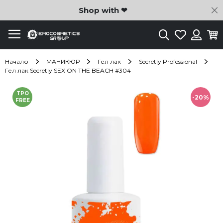
C
Shop with ❤
Търсене
Любими
Ко
Вход
Начало
МАНИКЮР
Гел лак
Secretly Professional
Гел лак Secretly SEX ON THE BEACH #304
Преминете
TPO
към
-20%
FREE
края
на
галерията
на
изображенията