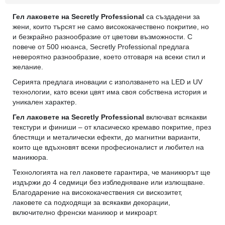
Гел лаковете на Secretly Professional
са създадени за
жени, които търсят не само висококачествено покритие, но
и безкрайно разнообразие от цветови възможности. С
повече от 500 нюанса, Secretly Professional предлага
невероятно разнообразие, което отговаря на всеки стил и
желание.
Серията предлага иновации с използването на LED и UV
технологии, като всеки цвят има своя собствена история и
уникален характер.
Гел лаковете на Secretly Professional
включват всякакви
текстури и финиши – от класическо кремаво покритие, през
блестящи и металически ефекти, до магнитни варианти,
които ще вдъхновят всеки професионалист и любител на
маникюра.
Технологията на гел лаковете гарантира, че маникюрът ще
издържи до 4 седмици без избледняване или излющване.
Благодарение на висококачествения си вискозитет,
лаковете са подходящи за всякакви декорации,
включително френски маникюр и микроарт.