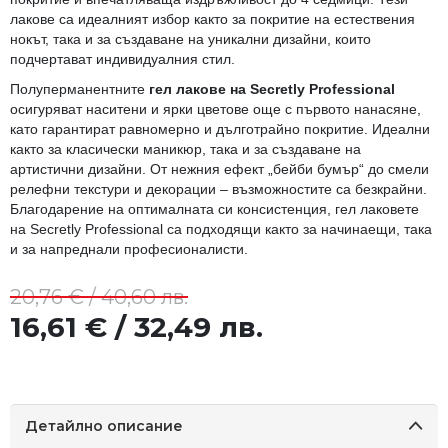
лакове са идеалният избор както за покритие на естествения
нокът, така и за създаване на уникални дизайни, които
подчертават индивидуалния стил.
Полуперманентните
гел лакове на Secretly Professional
осигуряват наситени и ярки цветове още с първото нанасяне,
като гарантират равномерно и дълготрайно покритие. Идеални
както за класически маникюр, така и за създаване на
артистични дизайни. От нежния ефект „бейби бумър“ до смели
релефни текстури и декорации – възможностите са безкрайни.
Благодарение на оптималната си консистенция, гел лаковете
на Secretly Professional са подходящи както за начинаещи, така
и за напреднали професионалисти.
20,76 € / 40,60 лв.
16,61 € / 32,49 лв.
Детайлно описание