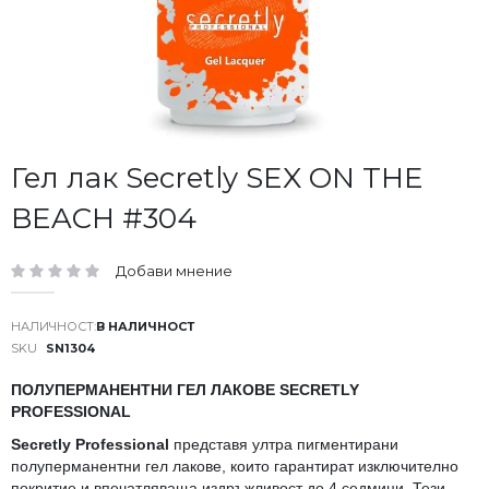
Преминете
Гел лак Secretly SEX ON THE
към
BEACH #304
началото
на
галерия
Добави мнение
със
рейтинг:
снимки
В НАЛИЧНОСТ
SKU
SN1304
ПОЛУПЕРМАНЕНТНИ ГЕЛ ЛАКОВЕ SECRETLY
PROFESSIONAL
Secretly Professional
представя ултра пигментирани
полуперманентни гел лакове, които гарантират изключително
покритие и впечатляваща издръжливост до 4 седмици. Тези