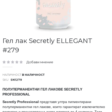
Преминете
Гел лак Secretly ELLEGANT
към
#279
началото
на
галерия
Добави мнение
със
рейтинг:
снимки
В НАЛИЧНОСТ
SKU
SN1279
ПОЛУПЕРМАНЕНТНИ ГЕЛ ЛАКОВЕ SECRETLY
PROFESSIONAL
Secretly Professional
представя ултра пигментирани
полуперманентни гел лакове, които гарантират изключително
покритие и впечатляваща издръжливост до 4 седмици. Тези