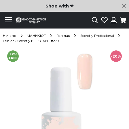
C
Shop with ❤
Търсене
Любими
Ко
Вход
Начало
МАНИКЮР
Гел лак
Secretly Professional
Гел лак Secretly ELLEGANT #279
Преминете
TPO
към
-20%
FREE
края
на
галерията
на
изображенията