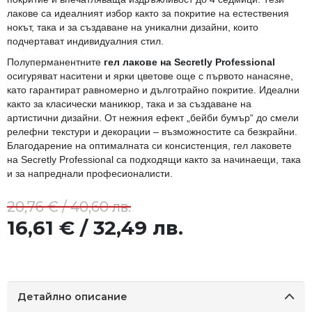
лакове са идеалният избор както за покритие на естествения
нокът, така и за създаване на уникални дизайни, които
подчертават индивидуалния стил.
Полуперманентните
гел лакове на Secretly Professional
осигуряват наситени и ярки цветове още с първото нанасяне,
като гарантират равномерно и дълготрайно покритие. Идеални
както за класически маникюр, така и за създаване на
артистични дизайни. От нежния ефект „бейби бумър“ до смели
релефни текстури и декорации – възможностите са безкрайни.
Благодарение на оптималната си консистенция, гел лаковете
на Secretly Professional са подходящи както за начинаещи, така
и за напреднали професионалисти.
20,76 € / 40,60 лв.
16,61 € / 32,49 лв.
Детайлно описание