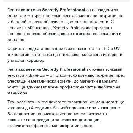
Гел лаковете на Secretly Professional
са създадени за
жени, които търсят не само висококачествено покритие, но
и безкрайно разнообразие от цветови възможности. С
повече от 500 нюанса, Secretly Professional предлага
невероятно разнообразие, което отговаря на всеки стил и
желание.
Серията предлага иновации с използването на LED и UV
технологии, като всеки цвят има своя собствена история и
уникален характер.
Гел лаковете на Secretly Professional
включват всякакви
текстури и финиши – от класическо кремаво покритие, през
блестящи и металически ефекти, до магнитни варианти,
които ще вдъхновят всеки професионалист и любител на
маникюра.
Технологията на гел лаковете гарантира, че маникюрът ще
издържи до 4 седмици без избледняване или излющване.
Благодарение на висококачествения си вискозитет,
лаковете са подходящи за всякакви декорации,
включително френски маникюр и микроарт.