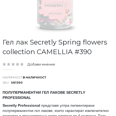
Преминете
Гел лак Secretly Spring flowers
към
collection CAMELLIA #390
началото
на
галерия
Добави мнение
със
рейтинг:
снимки
В НАЛИЧНОСТ
SKU
SN1390
ПОЛУПЕРМАНЕНТНИ ГЕЛ ЛАКОВЕ SECRETLY
PROFESSIONAL
Secretly Professional
представя ултра пигментирани
полуперманентни гел лакове, които гарантират изключително
покритие и впечатляваща издръжливост до 4 седмици. Тези