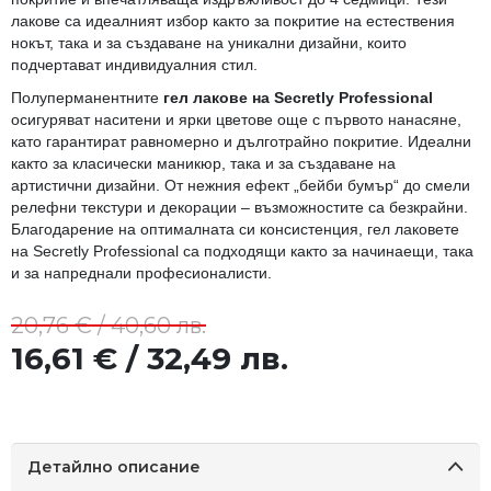
лакове са идеалният избор както за покритие на естествения
нокът, така и за създаване на уникални дизайни, които
подчертават индивидуалния стил.
Полуперманентните
гел лакове на Secretly Professional
осигуряват наситени и ярки цветове още с първото нанасяне,
като гарантират равномерно и дълготрайно покритие. Идеални
както за класически маникюр, така и за създаване на
артистични дизайни. От нежния ефект „бейби бумър“ до смели
релефни текстури и декорации – възможностите са безкрайни.
Благодарение на оптималната си консистенция, гел лаковете
на Secretly Professional са подходящи както за начинаещи, така
и за напреднали професионалисти.
20,76 € / 40,60 лв.
16,61 € / 32,49 лв.
Детайлно описание