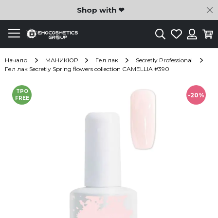
C
Shop with ❤
Търсене
Любими
Ко
Вход
Начало
МАНИКЮР
Гел лак
Secretly Professional
Гел лак Secretly Spring flowers collection CAMELLIA #390
Преминете
TPO
към
-20%
FREE
края
на
галерията
на
изображенията