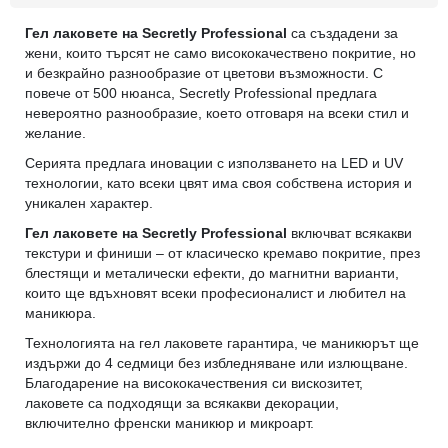
Гел лаковете на Secretly Professional
са създадени за
жени, които търсят не само висококачествено покритие, но
и безкрайно разнообразие от цветови възможности. С
повече от 500 нюанса, Secretly Professional предлага
невероятно разнообразие, което отговаря на всеки стил и
желание.
Серията предлага иновации с използването на LED и UV
технологии, като всеки цвят има своя собствена история и
уникален характер.
Гел лаковете на Secretly Professional
включват всякакви
текстури и финиши – от класическо кремаво покритие, през
блестящи и металически ефекти, до магнитни варианти,
които ще вдъхновят всеки професионалист и любител на
маникюра.
Технологията на гел лаковете гарантира, че маникюрът ще
издържи до 4 седмици без избледняване или излющване.
Благодарение на висококачествения си вискозитет,
лаковете са подходящи за всякакви декорации,
включително френски маникюр и микроарт.