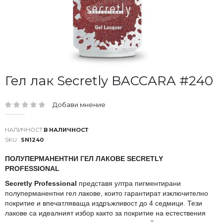
Преминете
Гел лак Secretly BACCARA #240
към
началото
Добави мнение
на
рейтинг:
галерия
със
В НАЛИЧНОСТ
снимки
SKU
SN1240
ПОЛУПЕРМАНЕНТНИ ГЕЛ ЛАКОВЕ SECRETLY
PROFESSIONAL
Secretly Professional
представя ултра пигментирани
полуперманентни гел лакове, които гарантират изключително
покритие и впечатляваща издръжливост до 4 седмици. Тези
лакове са идеалният избор както за покритие на естествения