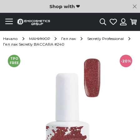
C
Shop with ❤
Търсене
Любими
Ко
Вход
Начало
МАНИКЮР
Гел лак
Secretly Professional
Гел лак Secretly BACCARA #240
Преминете
TPO
към
-20%
FREE
края
на
галерията
на
изображенията