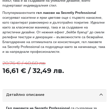
нокът, така и за създаване на уникални дизайни, които
подчертават индивидуалния стил.
Полуперманентните
гел лакове на Secretly Professional
осигуряват наситени и ярки цветове още с първото нанасяне,
като гарантират равномерно и дълготрайно покритие. Идеални
както за класически маникюр, така и за създаване на
артистични дизайни. От нежния ефект „бейби бумър“ до смели
релефни текстури и декорации – възможностите са безкрайни.
Благодарение на оптималната си консистенция, гел лаковете
на Secretly Professional са подходящи както за начинаещи, така
и за напреднали професионалисти.
20,76 € / 40,60 лв.
16,61 € / 32,49 лв.
Детайлно описание
Гел лаковете на Secretly Professional
са създадени за