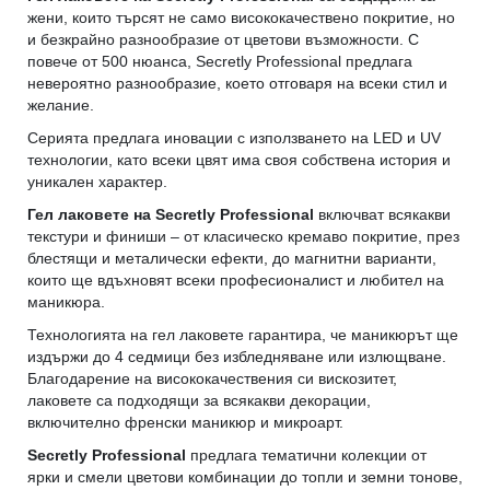
жени, които търсят не само висококачествено покритие, но
и безкрайно разнообразие от цветови възможности. С
повече от 500 нюанса, Secretly Professional предлага
невероятно разнообразие, което отговаря на всеки стил и
желание.
Серията предлага иновации с използването на LED и UV
технологии, като всеки цвят има своя собствена история и
уникален характер.
Гел лаковете на Secretly Professional
включват всякакви
текстури и финиши – от класическо кремаво покритие, през
блестящи и металически ефекти, до магнитни варианти,
които ще вдъхновят всеки професионалист и любител на
маникюра.
Технологията на гел лаковете гарантира, че маникюрът ще
издържи до 4 седмици без избледняване или излющване.
Благодарение на висококачествения си вискозитет,
лаковете са подходящи за всякакви декорации,
включително френски маникюр и микроарт.
Secretly Professional
предлага тематични колекции от
ярки и смели цветови комбинации до топли и земни тонове,