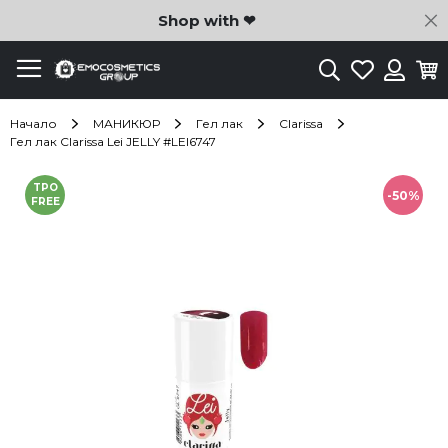
C
Shop with ❤
Търсене
Любими
Ко
Вход
Начало
МАНИКЮР
Гел лак
Clarissa
Гел лак Clarissa Lei JELLY #LEI6747
Преминете
TPO
към
-50%
FREE
края
на
галерията
на
изображенията