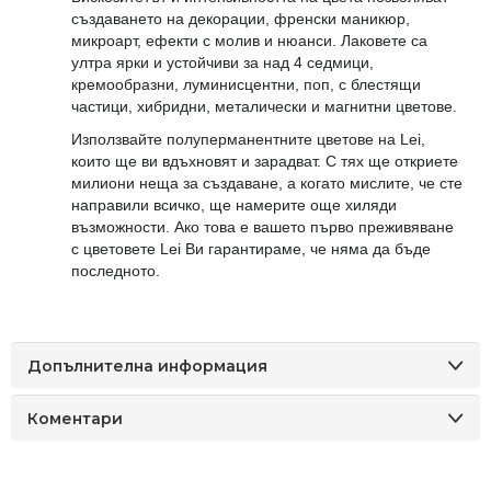
създаването на декорации, френски маникюр,
микроарт, ефекти с молив и нюанси. Лаковете са
ултра ярки и устойчиви за над 4 седмици,
кремообразни, луминисцентни, поп, с блестящи
частици, хибридни, металически и магнитни цветове.
Използвайте полуперманентните цветове на Lei,
които ще ви вдъхновят и зарадват. С тях ще откриете
милиони неща за създаване, а когато мислите, че сте
направили всичко, ще намерите още хиляди
възможности. Ако това е вашето първо преживяване
с цветовете Lei Ви гарантирамe, че няма да бъде
последното.
Допълнителна информация
Коментари