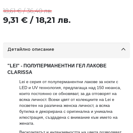
18,61 € / 36,40 лв.
9,31 € / 18,21 лв.
Детайлно описание
"LEI" - ПОЛУПЕРМАНЕНТНИ ГЕЛ ЛАКОВЕ
CLARISSA
Lei е серия от полуперманентни лакове за нокти с
LED и UV технология, предлагаща над 150 нюанса,
които постоянно се обновяват, за да отговорят на
всяка личност. Всеки цвят от колекциите на Lei е
посветен на различна женска личност, а всяка
бутилка е декорирана с оригинална и уникална
илюстрация, създадена с внимание към името на
жената.
Вискозитетът и интензивността на цвета позволяват