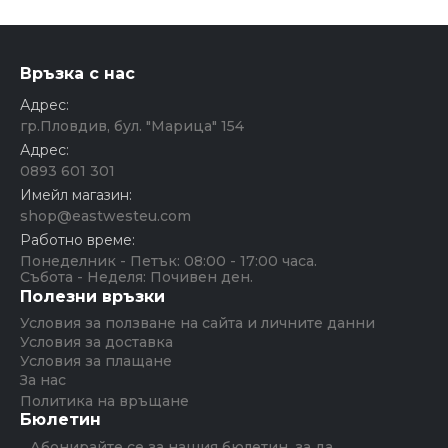
Връзка с нас
Адрес:
гр.Пловдив, бул. "Марица" 154
Адрес:
0893 601 301
Имейл магазин:
shop@eastwesteu.com
Работно време:
Понеделник - Петък: 08:00 - 17:00 часа.
Събота - Неделя: Почивен ден.
Полезни връзки
Условия за ползване на сайта и личните данни
Условия за доставка
Условия за плащане
За нас
Политика на връщане
Бюлетин
Абонирайте се за нашия бюлетин, за да