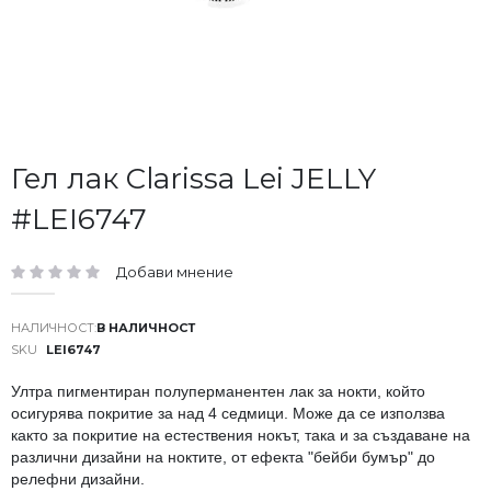
Преминете
Гел лак Clarissa Lei JELLY
към
#LEI6747
началото
на
галерия
Добави мнение
със
рейтинг:
снимки
В НАЛИЧНОСТ
SKU
LEI6747
Ултра пигментиран полуперманентен лак за нокти, който
осигурява покритие за над 4 седмици. Може да се използва
както за покритие на естествения нокът, така и за създаване на
различни дизайни на ноктите, от ефекта "бейби бумър" до
релефни дизайни.