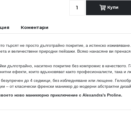
Купи
ация
Коментари
то търсят не просто дълготрайно покритие, а истинско изживяване.
рета и величествени природни пейзажи. Всяко нанасяне ви пренас
йки дълготрайно, наситено покритие без компромис в качеството. 
гнитни ефекти, които вдъхновяват както професионалисти, така и 
безупречен до 4 седмици, без избледняване или лющене. Гелообр
ции – от класически френски маникюр до модерни абстрактни дизай
воето ново маникюрно приключение с Alexandra's Proline.