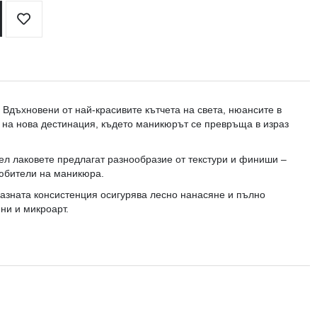
Добави
в
любими
 Вдъхновени от най-красивите кътчета на света, нюансите в
я на нова дестинация, където маникюрът се превръща в израз
Гел лаковете предлагат разнообразие от текстури и финиши –
любители на маникюра.
азната консистенция осигурява лесно нанасяне и пълно
ни и микроарт.