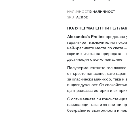
В НАЛИЧНОСТ
SKU
AL1102
ПОЛУПЕРМАНЕНТНИ ГЕЛ ЛАК
Alexandra's Proline
представя 
гарантират изключително покри
най-красивите места по света –
скрити кътчета на природата – 
дестинация с всяко нанасяне.
Полуперманентните гел лакове
с първото нанасяне, като гара
за класически маникюр, така и 
индивидуалност. От спокойстви
цвят разказва история и ви пр
С оптималната си консистенция
начинаещи, така и за опитни п
безкрайните възможности и нек