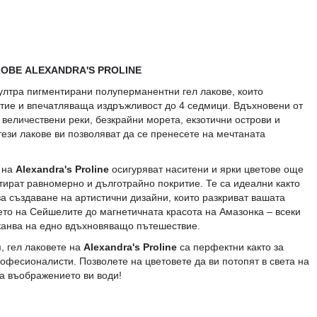
ОВЕ ALEXANDRA'S PROLINE
ултра пигментирани полуперманентни гел лакове, които
тие и впечатляваща издръжливост до 4 седмици. Вдъхновени от
 величествени реки, безкрайни морета, екзотични острови и
тези лакове ви позволяват да се пренесете на мечтаната
 на
Alexandra's Proline
осигуряват наситени и ярки цветове още
нтират равномерно и дълготрайно покритие. Те са идеални както
за създаване на артистични дизайни, които разкриват вашата
ето на Сейшелите до магнетичната красота на Амазонка – всеки
иканва на едно вдъхновяващо пътешествие.
, гел лаковете на
Alexandra's Proline
са перфектни както за
рофесионалисти. Позволете на цветовете да ви потопят в света на
а въображението ви води!