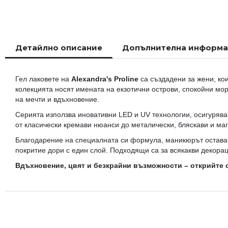
началото
на
галерия
със
Детайлно описание
Допълнителна информ
снимки
Гел лаковете на
Alexandra's Proline
са създадени за жени, кои
колекцията носят имената на екзотични острови, спокойни мо
на мечти и вдъхновение.
Серията използва иновативни LED и UV технологии, осигурява
от класически кремави нюанси до металически, бляскави и ма
Благодарение на специалната си формула, маникюрът остава 
покритие дори с един слой. Подходящи са за всякакви декора
Вдъхновение, цвят и безкрайни възможности – открийте с