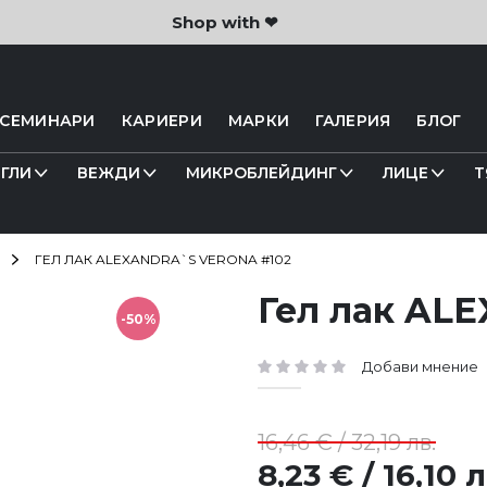
Shop with ❤
 СЕМИНАРИ
КАРИЕРИ
МАРКИ
ГАЛЕРИЯ
БЛОГ
ГЛИ
ВЕЖДИ
МИКРОБЛЕЙДИНГ
ЛИЦЕ
Т
ГЕЛ ЛАК ALEXANDRA`S VERONA #102
Гел лак AL
-50%
Добави мнение
рейтинг:
16,46 € / 32,19 лв.
8,23 € / 16,10 л