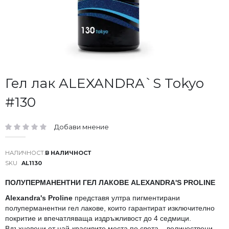
Преминете
Гел лак ALEXANDRA`S Tokyo
към
#130
началото
на
галерия
Добави мнение
със
рейтинг:
снимки
В НАЛИЧНОСТ
SKU
AL1130
ПОЛУПЕРМАНЕНТНИ ГЕЛ ЛАКОВЕ ALEXANDRA'S PROLINE
Alexandra's Proline
представя ултра пигментирани
полуперманентни гел лакове, които гарантират изключително
покритие и впечатляваща издръжливост до 4 седмици.
Вдъхновени от най-красивите места по света – величествени