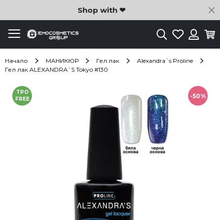
C
Shop with ❤
Търсене
Любими
Ко
Вход
Начало
МАНИКЮР
Гел лак
Alexandra`s Proline
Гел лак ALEXANDRA`S Tokyo #130
Преминете
TPO
към
-50%
FREE
края
на
галерията
на
изображенията