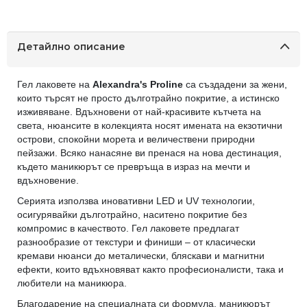
Детайлно описание
Гел лаковете на
Alexandra's Proline
са създадени за жени,
които търсят не просто дълготрайно покритие, а истинско
изживяване. Вдъхновени от най-красивите кътчета на
света, нюансите в колекцията носят имената на екзотични
острови, спокойни морета и величествени природни
пейзажи. Всяко нанасяне ви пренася на нова дестинация,
където маникюрът се превръща в израз на мечти и
вдъхновение.
Серията използва иновативни LED и UV технологии,
осигурявайки дълготрайно, наситено покритие без
компромис в качеството. Гел лаковете предлагат
разнообразие от текстури и финиши – от класически
кремави нюанси до металически, бляскави и магнитни
ефекти, които вдъхновяват както професионалисти, така и
любители на маникюра.
Благодарение на специалната си формула, маникюрът