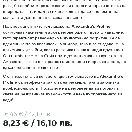
реки, безкрайни морета, екзотични острови и скрити кътчета на
природата – тези лакове ви позволяват да се пренесете на
мечтаната дестинация с всяко нанасяне.
Полуперманентните гел лакове на
Alexandra's Proline
осигуряват наситени и ярки цветове още с първото нанасяне,
като гарантират равномерно и дълготрайно покритие. Те са
идеални както за класически маникюр, така и за създаване на
артистични дизайни, които разкриват вашата индивидуалност.
От спокойствието на Сейшелите до магнетичната красота на
Амазонка – всеки цвят разказва история и ви приканва на едно
вдъхновяващо пътешествие.
С оптималната си консистенция, гел лаковете на
Alexandra's
Proline
са перфектни както за начинаещи, така и за опитни
професионалисти. Позволете на цветовете да ви потопят в
света на безкрайните възможности и нека въображението ви
води!
16,46 € / 32,19 лв.
8,23 € / 16,10 лв.