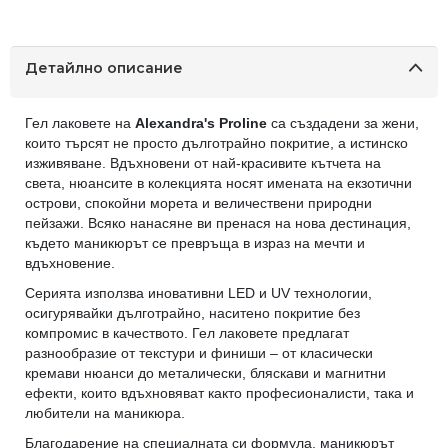
Детайлно описание
Гел лаковете на
Alexandra's Proline
са създадени за жени,
които търсят не просто дълготрайно покритие, а истинско
изживяване. Вдъхновени от най-красивите кътчета на
света, нюансите в колекцията носят имената на екзотични
острови, спокойни морета и величествени природни
пейзажи. Всяко нанасяне ви пренася на нова дестинация,
където маникюрът се превръща в израз на мечти и
вдъхновение.
Серията използва иновативни LED и UV технологии,
осигурявайки дълготрайно, наситено покритие без
компромис в качеството. Гел лаковете предлагат
разнообразие от текстури и финиши – от класически
кремави нюанси до металически, бляскави и магнитни
ефекти, които вдъхновяват както професионалисти, така и
любители на маникюра.
Благодарение на специалната си формула, маникюрът