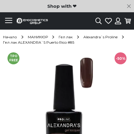
C
Shop with ❤
Търсене
Любими
Ко
Вход
Начало
МАНИКЮР
Гел лак
Alexandra`s Proline
Гел лак ALEXANDRA`S Puerto Rico #85
Преминете
TPO
към
-50%
FREE
края
на
галерията
на
изображенията