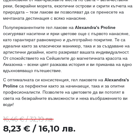
реки, безкрайни морета, екзотични острови и скрити кътчета на
природата – тези лакове ви позволяват да се пренесете на
мечтаната дестинация с всяко нанасяне.
Полуперманентните гел лакове на
Alexandra's Proline
осигуряват наситени и ярки цветове още с първото нанасяне,
като гарантират равномерно и дълготрайно покритие. Те са
идеални както за класически маникюр, така и за създаване на
артистични дизайни, които разкриват вашата индивидуалност.
От спокойствието на Сейшелите до магнетичната красота на
Амазонка – всеки цвят разказва история и ви приканва на едно
вдъхновяващо пътешествие.
С оптималната си консистенция, гел лаковете на
Alexandra's
Proline
са перфектни както за начинаещи, така и за опитни
професионалисти. Позволете на цветовете да ви потопят в
света на безкрайните възможности и нека въображението ви
води!
16,46 € / 32,19 лв.
8,23 € / 16,10 лв.