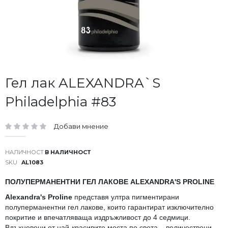
Преминете
Гел лак ALEXANDRA`S
към
Philadelphia #83
началото
на
галерия
Добави мнение
със
рейтинг:
снимки
В НАЛИЧНОСТ
SKU
AL1083
ПОЛУПЕРМАНЕНТНИ ГЕЛ ЛАКОВЕ ALEXANDRA'S PROLINE
Alexandra's Proline
представя ултра пигментирани
полуперманентни гел лакове, които гарантират изключително
покритие и впечатляваща издръжливост до 4 седмици.
Вдъхновени от най-красивите места по света – величествени