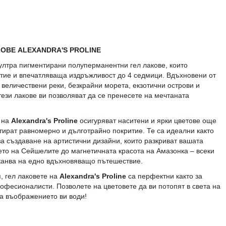
ОВЕ ALEXANDRA'S PROLINE
ултра пигментирани полуперманентни гел лакове, които
тие и впечатляваща издръжливост до 4 седмици. Вдъхновени от
 величествени реки, безкрайни морета, екзотични острови и
тези лакове ви позволяват да се пренесете на мечтаната
 на
Alexandra's Proline
осигуряват наситени и ярки цветове още
нтират равномерно и дълготрайно покритие. Те са идеални както
за създаване на артистични дизайни, които разкриват вашата
ето на Сейшелите до магнетичната красота на Амазонка – всеки
иканва на едно вдъхновяващо пътешествие.
, гел лаковете на
Alexandra's Proline
са перфектни както за
рофесионалисти. Позволете на цветовете да ви потопят в света на
а въображението ви води!