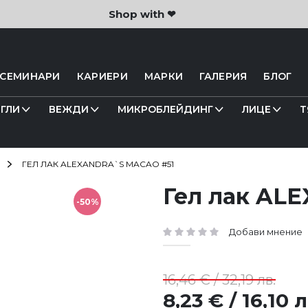
Shop with ❤
 СЕМИНАРИ
КАРИЕРИ
МАРКИ
ГАЛЕРИЯ
БЛОГ
ГЛИ
ВЕЖДИ
МИКРОБЛЕЙДИНГ
ЛИЦЕ
Т
ГЕЛ ЛАК ALEXANDRA`S MACAO #51
Гел лак AL
-50%
Добави мнение
рейтинг:
16,46 € / 32,19 лв.
8,23 € / 16,10 л