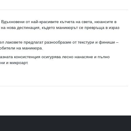
 Вдъхновени от най-красивите кътчета на света, нюансите в
я на нова дестинация, където маникюрът се превръща в израз
Гел лаковете предлагат разнообразие от текстури и финиши –
любители на маникюра.
азната консистенция осигурява лесно нанасяне и пълно
ни и микроарт.