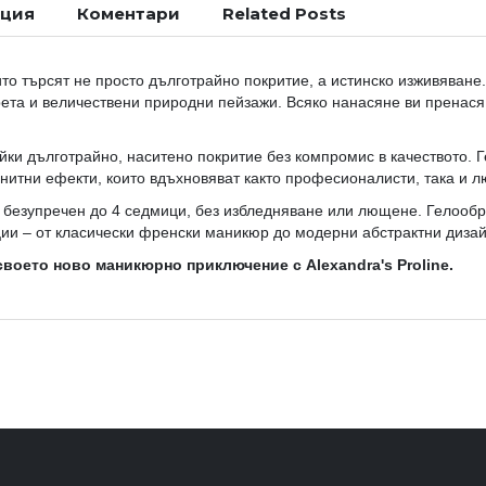
ация
Коментари
Related Posts
то търсят не просто дълготрайно покритие, а истинско изживяване.
рета и величествени природни пейзажи. Всяко нанасяне ви пренас
йки дълготрайно, наситено покритие без компромис в качеството. 
гнитни ефекти, които вдъхновяват както професионалисти, така и 
безупречен до 4 седмици, без избледняване или лющене. Гелообр
ции – от класически френски маникюр до модерни абстрактни дизай
воето ново маникюрно приключение с Alexandra's Proline.