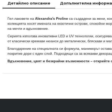
Детайлно описание
Допълнителна информ
началото
на
галерия
Гел лаковете на
Alexandra's Proline
са създадени за жени, кои
със
колекцията носят имената на екзотични острови, спокойни мо
снимки
на мечти и вдъхновение.
Серията използва иновативни LED и UV технологии, осигурява
от класически кремави нюанси до металически, бляскави и ма
Благодарение на специалната си формула, маникюрът остава 
покритие дори с един слой. Подходящи са за всякакви декора
Вдъхновение, цвят и безкрайни възможности – открийте с