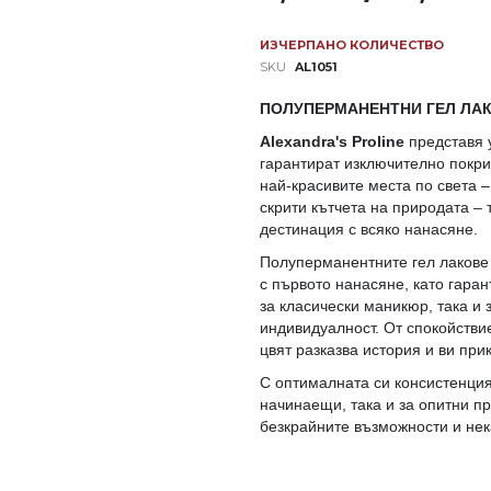
ИЗЧЕРПАНО КОЛИЧЕСТВО
SKU
AL1051
ПОЛУПЕРМАНЕНТНИ ГЕЛ ЛАК
Alexandra's Proline
представя 
гарантират изключително покри
най-красивите места по света –
скрити кътчета на природата – 
дестинация с всяко нанасяне.
Полуперманентните гел лакове
с първото нанасяне, като гара
за класически маникюр, така и 
индивидуалност. От спокойстви
цвят разказва история и ви пр
С оптималната си консистенция
начинаещи, така и за опитни п
безкрайните възможности и нек