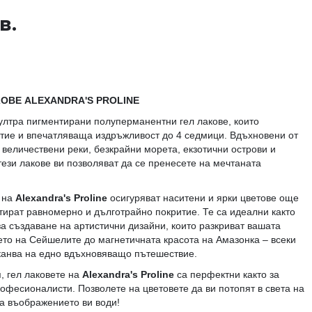
в.
ОВЕ ALEXANDRA'S PROLINE
ултра пигментирани полуперманентни гел лакове, които
тие и впечатляваща издръжливост до 4 седмици. Вдъхновени от
 величествени реки, безкрайни морета, екзотични острови и
тези лакове ви позволяват да се пренесете на мечтаната
 на
Alexandra's Proline
осигуряват наситени и ярки цветове още
нтират равномерно и дълготрайно покритие. Те са идеални както
за създаване на артистични дизайни, които разкриват вашата
ето на Сейшелите до магнетичната красота на Амазонка – всеки
иканва на едно вдъхновяващо пътешествие.
, гел лаковете на
Alexandra's Proline
са перфектни както за
рофесионалисти. Позволете на цветовете да ви потопят в света на
а въображението ви води!