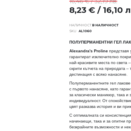
16,46 € / 32,19 лв.
8,23 € / 16,10 л
В НАЛИЧНОСТ
SKU
AL1060
ПОЛУПЕРМАНЕНТНИ ГЕЛ ЛАК
Alexandra's Proline
представя 
гарантират изключително покри
най-красивите места по света –
скрити кътчета на природата – 
дестинация с всяко нанасяне.
Полуперманентните гел лакове
с първото нанасяне, като гара
за класически маникюр, така и 
индивидуалност. От спокойстви
цвят разказва история и ви пр
С оптималната си консистенция
начинаещи, така и за опитни п
безкрайните възможности и нек