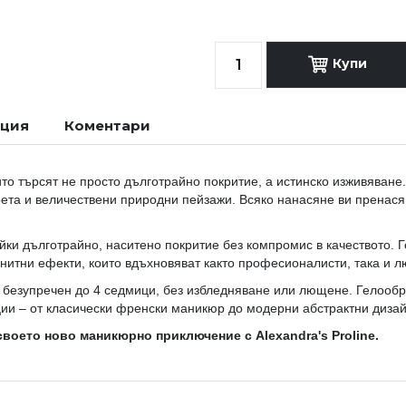
Купи
ация
Коментари
то търсят не просто дълготрайно покритие, а истинско изживяване.
рета и величествени природни пейзажи. Всяко нанасяне ви пренас
йки дълготрайно, наситено покритие без компромис в качеството. 
гнитни ефекти, които вдъхновяват както професионалисти, така и 
безупречен до 4 седмици, без избледняване или лющене. Гелообр
ции – от класически френски маникюр до модерни абстрактни дизай
воето ново маникюрно приключение с Alexandra's Proline.