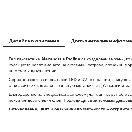
началото
на
галерия
със
снимки
Детайлно описание
Допълнителна информ
Гел лаковете на
Alexandra's Proline
са създадени за жени, кои
колекцията носят имената на екзотични острови, спокойни мо
на мечти и вдъхновение.
Серията използва иновативни LED и UV технологии, осигурява
от класически кремави нюанси до металически, бляскави и ма
Благодарение на специалната си формула, маникюрът остава 
покритие дори с един слой. Подходящи са за всякакви декора
Вдъхновение, цвят и безкрайни възможности – открийте с