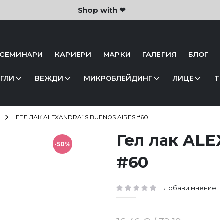
Shop with ❤
 СЕМИНАРИ
КАРИЕРИ
МАРКИ
ГАЛЕРИЯ
БЛОГ
ГЛИ
ВЕЖДИ
МИКРОБЛЕЙДИНГ
ЛИЦЕ
Т
ГЕЛ ЛАК ALEXANDRA`S BUENOS AIRES #60
Гел лак AL
-50%
#60
Добави мнение
рейтинг: