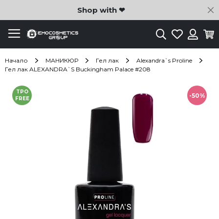
C
Shop with ❤
Търсене
Любими
Ко
Вход
Начало
МАНИКЮР
Гел лак
Alexandra`s Proline
Гел лак ALEXANDRA`S Buckingham Palace #208
Преминете
TPO
към
-50%
FREE
края
на
галерията
на
изображенията