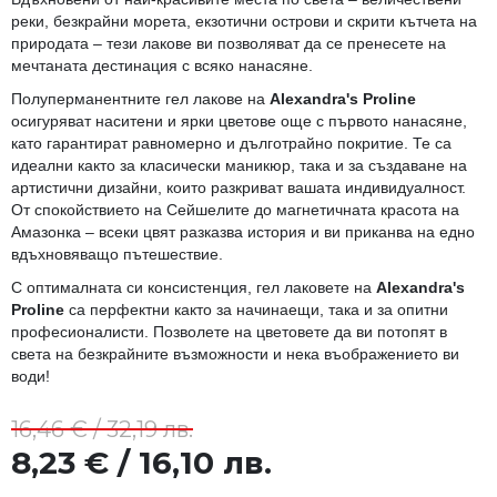
реки, безкрайни морета, екзотични острови и скрити кътчета на
природата – тези лакове ви позволяват да се пренесете на
мечтаната дестинация с всяко нанасяне.
Полуперманентните гел лакове на
Alexandra's Proline
осигуряват наситени и ярки цветове още с първото нанасяне,
като гарантират равномерно и дълготрайно покритие. Те са
идеални както за класически маникюр, така и за създаване на
артистични дизайни, които разкриват вашата индивидуалност.
От спокойствието на Сейшелите до магнетичната красота на
Амазонка – всеки цвят разказва история и ви приканва на едно
вдъхновяващо пътешествие.
С оптималната си консистенция, гел лаковете на
Alexandra's
Proline
са перфектни както за начинаещи, така и за опитни
професионалисти. Позволете на цветовете да ви потопят в
света на безкрайните възможности и нека въображението ви
води!
16,46 € / 32,19 лв.
8,23 € / 16,10 лв.