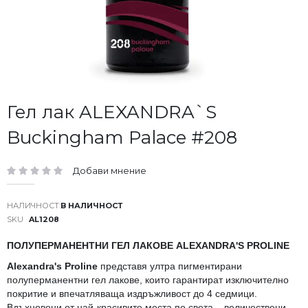
Преминете
Гел лак ALEXANDRA`S
към
Buckingham Palace #208
началото
на
галерия
Добави мнение
със
рейтинг:
снимки
В НАЛИЧНОСТ
SKU
AL1208
ПОЛУПЕРМАНЕНТНИ ГЕЛ ЛАКОВЕ ALEXANDRA'S PROLINE
Alexandra's Proline
представя ултра пигментирани
полуперманентни гел лакове, които гарантират изключително
покритие и впечатляваща издръжливост до 4 седмици.
Вдъхновени от най-красивите места по света – величествени