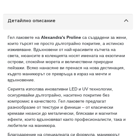
Детайлно описание
Гел лаковете на
Alexandra's Proline
са създадени за жени,
които търсят не просто дълготрайно покритие, а истинско
изживяване. Вдъхновени от най-красивите кътчета на
света, нюансите в колекцията носят имената на екзотични
острови, спокойни морета и величествени природни
пейзажи. Всяко нанасяне ви пренася на нова дестинация,
където маникюрът се превръща в израз на мечти и
вдъхновение.
Серията използва иновативни LED и UV технологии,
осигурявайки дълготрайно, наситено покритие без
компромис в качеството. Гел лаковете предлагат
разнообразие от текстури и финиши – от класически
кремави нюанси до металически, бляскави и магнитни
ефекти, които вдъхновяват както професионалисти, така и
любители на маникюра.
Благодарение на специалната си формула, маникюрът