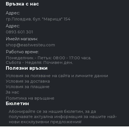
Връзка с нас
Адрес:
гр.Пловдив, бул. "Марица" 154
Адрес:
0893 601 301
Имейл магазин:
shop@eastwesteu.com
Работно време:
Понеделник - Петък: 08:00 - 17:00 часа.
Събота - Неделя: Почивен ден.
Полезни връзки
Условия за ползване на сайта и личните данни
Условия за доставка
Условия за плащане
За нас
Политика на връщане
Бюлетин
Абонирайте се за нашия бюлетин, за да
получавате актуална информация за нашите най-
нови ексклузивни предложения!