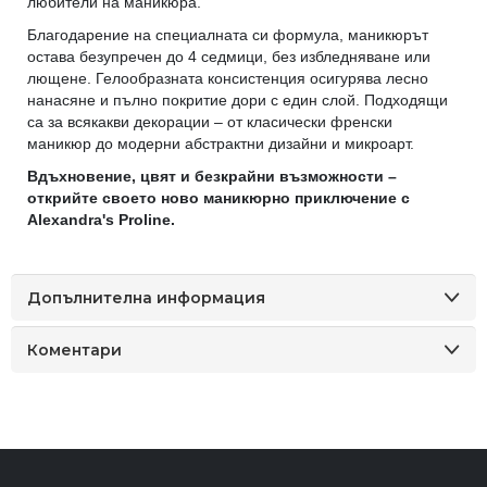
любители на маникюра.
Благодарение на специалната си формула, маникюрът
остава безупречен до 4 седмици, без избледняване или
лющене. Гелообразната консистенция осигурява лесно
нанасяне и пълно покритие дори с един слой. Подходящи
са за всякакви декорации – от класически френски
маникюр до модерни абстрактни дизайни и микроарт.
Вдъхновение, цвят и безкрайни възможности –
открийте своето ново маникюрно приключение с
Alexandra's Proline.
Допълнителна информация
Коментари