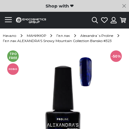
C
Shop with ❤
Търсене
Любими
Ко
Вход
Начало
МАНИКЮР
Гел лак
Alexandra`s Proline
Гел лак ALEXANDRA'S Snowy Mountain Collection Bansko #323
Преминете
TPO
към
-50%
FREE
края
на
НОВО
галерията
на
изображенията