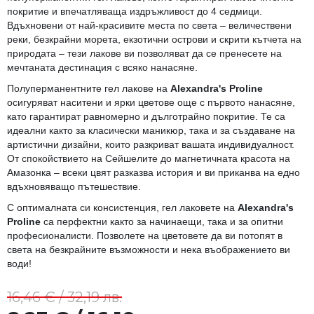
покритие и впечатляваща издръжливост до 4 седмици.
Вдъхновени от най-красивите места по света – величествени
реки, безкрайни морета, екзотични острови и скрити кътчета на
природата – тези лакове ви позволяват да се пренесете на
мечтаната дестинация с всяко нанасяне.
Полуперманентните гел лакове на
Alexandra's Proline
осигуряват наситени и ярки цветове още с първото нанасяне,
като гарантират равномерно и дълготрайно покритие. Те са
идеални както за класически маникюр, така и за създаване на
артистични дизайни, които разкриват вашата индивидуалност.
От спокойствието на Сейшелите до магнетичната красота на
Амазонка – всеки цвят разказва история и ви приканва на едно
вдъхновяващо пътешествие.
С оптималната си консистенция, гел лаковете на
Alexandra's
Proline
са перфектни както за начинаещи, така и за опитни
професионалисти. Позволете на цветовете да ви потопят в
света на безкрайните възможности и нека въображението ви
води!
16,46 € / 32,19 лв.