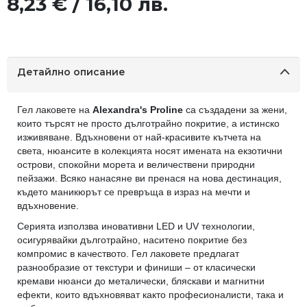
8,23 € / 16,10 лв.
Детайлно описание
Гел лаковете на
Alexandra's Proline
са създадени за жени,
които търсят не просто дълготрайно покритие, а истинско
изживяване. Вдъхновени от най-красивите кътчета на
света, нюансите в колекцията носят имената на екзотични
острови, спокойни морета и величествени природни
пейзажи. Всяко нанасяне ви пренася на нова дестинация,
където маникюрът се превръща в израз на мечти и
вдъхновение.
Серията използва иновативни LED и UV технологии,
осигурявайки дълготрайно, наситено покритие без
компромис в качеството. Гел лаковете предлагат
разнообразие от текстури и финиши – от класически
кремави нюанси до металически, бляскави и магнитни
ефекти, които вдъхновяват както професионалисти, така и