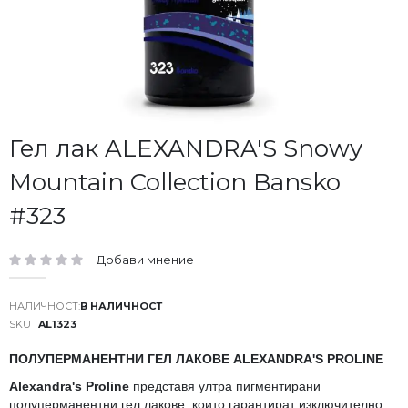
Преминете
Гел лак ALEXANDRA'S Snowy
към
Mountain Collection Bansko
началото
на
#323
галерия
със
снимки
Добави мнение
рейтинг:
В НАЛИЧНОСТ
SKU
AL1323
ПОЛУПЕРМАНЕНТНИ ГЕЛ ЛАКОВЕ ALEXANDRA'S PROLINE
Alexandra's Proline
представя ултра пигментирани
полуперманентни гел лакове, които гарантират изключително