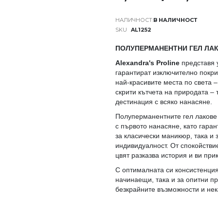
В НАЛИЧНОСТ
SKU
AL1252
ПОЛУПЕРМАНЕНТНИ ГЕЛ ЛАК
Alexandra's Proline
представя 
гарантират изключително покри
най-красивите места по света –
скрити кътчета на природата – 
дестинация с всяко нанасяне.
Полуперманентните гел лакове
с първото нанасяне, като гара
за класически маникюр, така и 
индивидуалност. От спокойстви
цвят разказва история и ви пр
С оптималната си консистенция
начинаещи, така и за опитни п
безкрайните възможности и нек