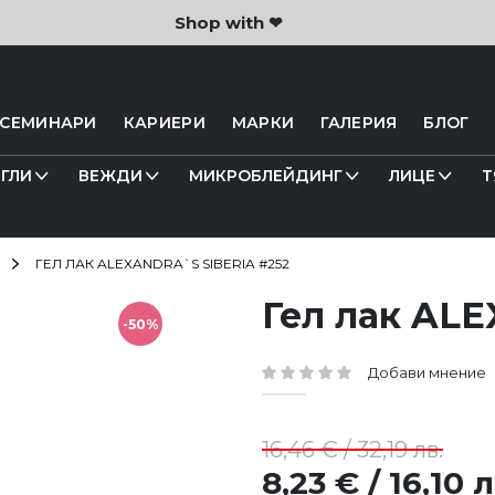
Shop with ❤
 СЕМИНАРИ
КАРИЕРИ
МАРКИ
ГАЛЕРИЯ
БЛОГ
ГЛИ
ВЕЖДИ
МИКРОБЛЕЙДИНГ
ЛИЦЕ
Т
ГЕЛ ЛАК ALEXANDRA`S SIBERIA #252
Гел лак ALE
-50%
Добави мнение
рейтинг:
16,46 € / 32,19 лв.
8,23 € / 16,10 л