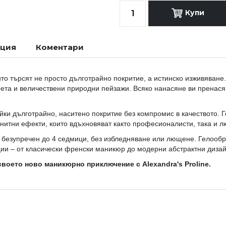
Купи
ация
Коментари
то търсят не просто дълготрайно покритие, а истинско изживяване.
рета и величествени природни пейзажи. Всяко нанасяне ви пренас
йки дълготрайно, наситено покритие без компромис в качеството. 
гнитни ефекти, които вдъхновяват както професионалисти, така и 
безупречен до 4 седмици, без избледняване или лющене. Гелообр
ции – от класически френски маникюр до модерни абстрактни дизай
воето ново маникюрно приключение с Alexandra's Proline.