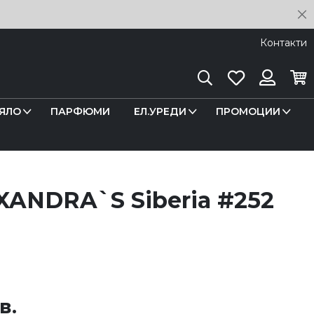
C
Контакти
Търсене
Любими
Кош
Вход
ЯЛО
ПАРФЮМИ
ЕЛ.УРЕДИ
ПРОМОЦИИ
XANDRA`S Siberia #252
в.