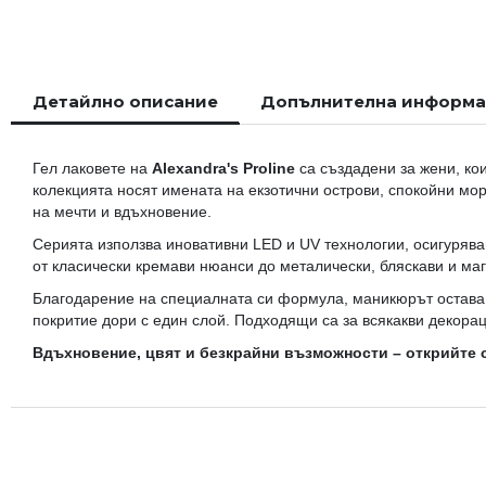
началото
на
галерия
със
Детайлно описание
Допълнителна информ
снимки
Гел лаковете на
Alexandra's Proline
са създадени за жени, кои
колекцията носят имената на екзотични острови, спокойни мо
на мечти и вдъхновение.
Серията използва иновативни LED и UV технологии, осигурява
от класически кремави нюанси до металически, бляскави и ма
Благодарение на специалната си формула, маникюрът остава 
покритие дори с един слой. Подходящи са за всякакви декора
Вдъхновение, цвят и безкрайни възможности – открийте с