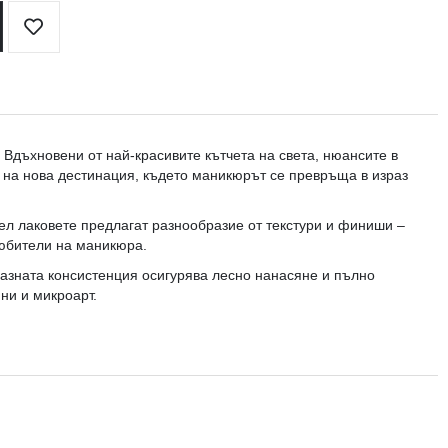
Добави
в
любими
 Вдъхновени от най-красивите кътчета на света, нюансите в
я на нова дестинация, където маникюрът се превръща в израз
Гел лаковете предлагат разнообразие от текстури и финиши –
любители на маникюра.
азната консистенция осигурява лесно нанасяне и пълно
ни и микроарт.