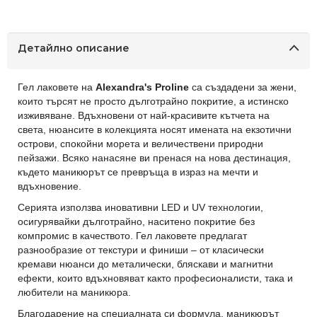
Детайлно описание
Гел лаковете на
Alexandra's Proline
са създадени за жени,
които търсят не просто дълготрайно покритие, а истинско
изживяване. Вдъхновени от най-красивите кътчета на
света, нюансите в колекцията носят имената на екзотични
острови, спокойни морета и величествени природни
пейзажи. Всяко нанасяне ви пренася на нова дестинация,
където маникюрът се превръща в израз на мечти и
вдъхновение.
Серията използва иновативни LED и UV технологии,
осигурявайки дълготрайно, наситено покритие без
компромис в качеството. Гел лаковете предлагат
разнообразие от текстури и финиши – от класически
кремави нюанси до металически, бляскави и магнитни
ефекти, които вдъхновяват както професионалисти, така и
любители на маникюра.
Благодарение на специалната си формула, маникюрът