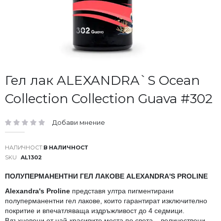
Преминете
Гел лак ALEXANDRA`S Ocean
към
Collection Collection Guava #302
началото
на
галерия
Добави мнение
със
рейтинг:
снимки
В НАЛИЧНОСТ
SKU
AL1302
ПОЛУПЕРМАНЕНТНИ ГЕЛ ЛАКОВЕ ALEXANDRA'S PROLINE
Alexandra's Proline
представя ултра пигментирани
полуперманентни гел лакове, които гарантират изключително
покритие и впечатляваща издръжливост до 4 седмици.
Вдъхновени от най-красивите места по света – величествени