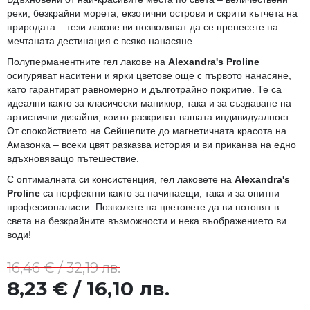
реки, безкрайни морета, екзотични острови и скрити кътчета на
природата – тези лакове ви позволяват да се пренесете на
мечтаната дестинация с всяко нанасяне.
Полуперманентните гел лакове на
Alexandra's Proline
осигуряват наситени и ярки цветове още с първото нанасяне,
като гарантират равномерно и дълготрайно покритие. Те са
идеални както за класически маникюр, така и за създаване на
артистични дизайни, които разкриват вашата индивидуалност.
От спокойствието на Сейшелите до магнетичната красота на
Амазонка – всеки цвят разказва история и ви приканва на едно
вдъхновяващо пътешествие.
С оптималната си консистенция, гел лаковете на
Alexandra's
Proline
са перфектни както за начинаещи, така и за опитни
професионалисти. Позволете на цветовете да ви потопят в
света на безкрайните възможности и нека въображението ви
води!
16,46 € / 32,19 лв.
8,23 € / 16,10 лв.