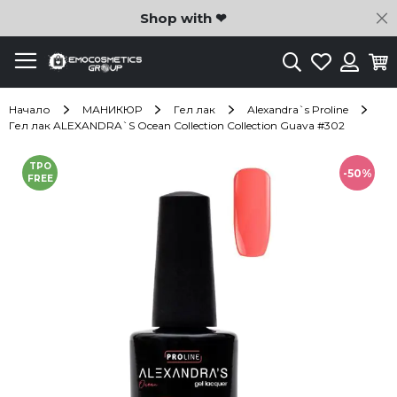
C
Shop with ❤
Търсене
Любими
Ко
Вход
Начало
МАНИКЮР
Гел лак
Alexandra`s Proline
Гел лак ALEXANDRA`S Ocean Collection Collection Guava #302
Преминете
TPO
към
-50%
FREE
края
на
галерията
на
изображенията