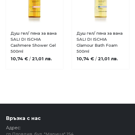
Купи
Купи
Душ гел/ пяна за вана
Душ гел/ пяна за вана
Добави
Добави
SALI DI ISCHIA
SALI DI ISCHIA
в
в
Cashmere Shower Gel
Glamour Bath Foam
любими
любими
500ml
500ml
10,74 €
21,01 лв.
10,74 €
21,01 лв.
/
/
Връзка с нас
Адрес:
гр.Пловдив, бул. "Марица" 154