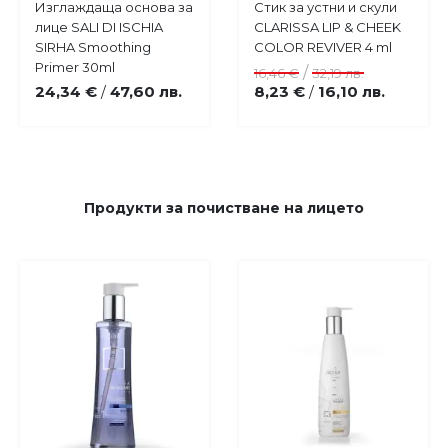
Купи
Купи
Изглаждаща основа за
Стик за устни и скули
Добави
Добави
лице SALI DI ISCHIA
CLARISSA LIP & CHEEK
в
в
SIRHA Smoothing
COLOR REVIVER 4 ml
любими
любими
Primer 30ml
/
16,46 €
32,19 лв.
24,34 €
47,60 лв.
8,23 €
16,10 лв.
/
/
Продукти за почистване на лицето