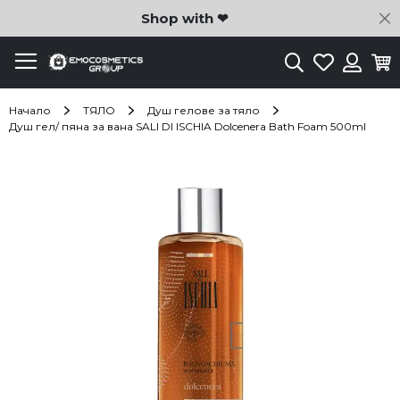
C
Shop with ❤
Търсене
Любими
Ко
Вход
Начало
ТЯЛО
Душ гелове за тяло
Душ гел/ пяна за вана SALI DI ISCHIA Dolcenera Bath Foam 500ml
Преминете
към
края
на
галерията
на
изображенията