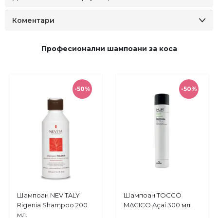
Коментари
Професионални шампоани за коса
-50%
-50%
Купи
Купи
Шампоан NEVITALY
Шампоан TOCCO
Добави
Добави
Rigenia Shampoo 200
MAGICO Açaí 300 мл.
в
в
мл.