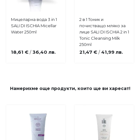
Купи
Купи
Мицеларна вода 3 in 1
2 в 1 Тоник и
Добави
Добави
SALI DI ISCHIA Micellar
почистващо мляко за
в
в
Water 250ml
лице SALI DI ISCHIA 2 in 1
любими
любими
Tonic Cleansing Milk
250ml
18,61 €
36,40 лв.
21,47 €
41,99 лв.
/
/
Намерихме още продукти, които ще ви харесат!