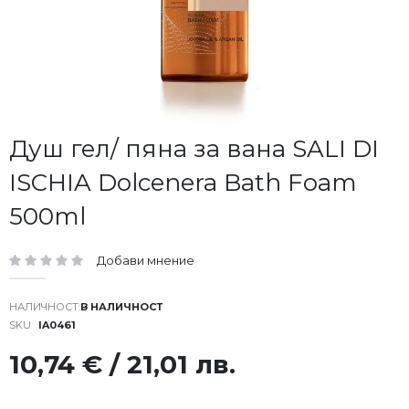
Преминете
Душ гел/ пяна за вана SALI DI
към
ISCHIA Dolcenera Bath Foam
началото
на
500ml
галерия
със
снимки
Добави мнение
рейтинг:
В НАЛИЧНОСТ
SKU
IA0461
10,74 € / 21,01 лв.