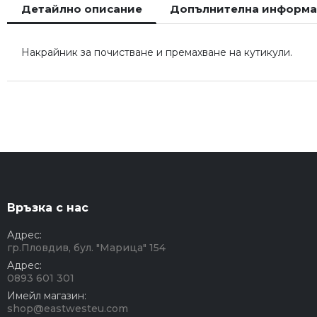
Детайлно описание
Допълнителна информ
началото
на
галерия
Накрайник за почистване и премахване на кутикули.
със
снимки
Връзка с нас
Адрес:
гр.Пловдив, бул. "Марица" 154
Адрес:
0893 601 301
Имейл магазин:
shop@eastwesteu.com