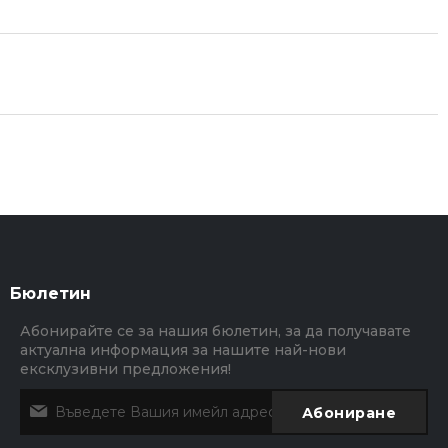
Бюлетин
Абонирайте се за нашия бюлетин, за да получавате
актуална информация за нашите най-нови
ексклузивни предложения!
Абониране