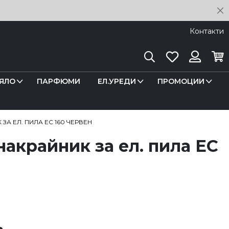
C
Контакти
Търсене
Любими
Кош
Вход
ЯЛО
ПАРФЮМИ
ЕЛ.УРЕДИ
ПРОМОЦИИ
ЗА ЕЛ. ПИЛА EC 160 ЧЕРВЕН
акрайник за ел. пила EC