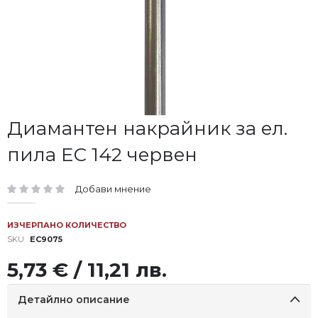
Преминете
Диамантен накрайник за ел.
към
пила EC 142 червен
началото
на
галерия
Добави мнение
със
рейтинг:
снимки
ИЗЧЕРПАНО КОЛИЧЕСТВО
SKU
EC9075
5,73 € / 11,21 лв.
Детайлно описание