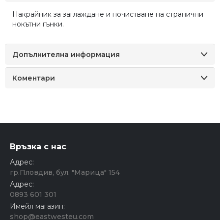
Накрайник за заглаждане и почистване на странични
нокътни гънки.
Допълнителна информация
Коментари
Връзка с нас
Адрес:
гр.Пловдив, бул. "Марица" 154
Адрес:
0893 601 301
Имейл магазин:
shop@eastwesteu.com