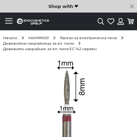
C
Shop with ❤
Търсене
Любими
Ко
Вход
Начало
МАНИКЮР
Фрези за електрическа пила
Диамантени накрайници за ел. пили
Диамантен накрайник за ел. пила EC 142 червен
Преминете
към
края
на
галерията
на
изображенията