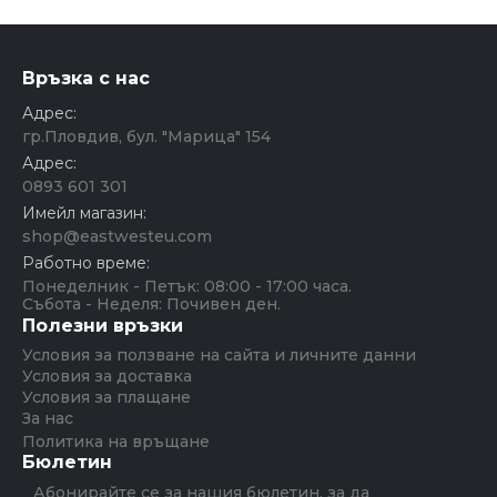
Връзка с нас
Адрес:
гр.Пловдив, бул. "Марица" 154
Адрес:
0893 601 301
Имейл магазин:
shop@eastwesteu.com
Работно време:
Понеделник - Петък: 08:00 - 17:00 часа.
Събота - Неделя: Почивен ден.
Полезни връзки
Условия за ползване на сайта и личните данни
Условия за доставка
Условия за плащане
За нас
Политика на връщане
Бюлетин
Абонирайте се за нашия бюлетин, за да