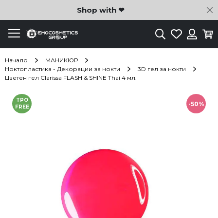
C
Shop with ❤
Търсене
Любими
Ко
Вход
Начало
МАНИКЮР
Ноктопластика - Декорации за нокти
3D гел за нокти
Цветен гел Clarissa FLASH & SHINE Thai 4 мл.
Преминете
TPO
към
-50%
FREE
края
на
галерията
на
изображенията