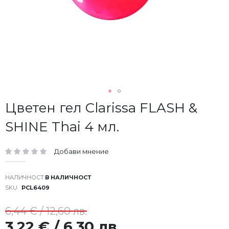
Преминете
Цветен гел Clarissa FLASH &
към
SHINE Thai 4 мл.
началото
на
галерия
Добави мнение
със
рейтинг:
снимки
В НАЛИЧНОСТ
SKU
PCL6409
6,44 € / 12,60 лв.
3,22 € / 6,30 лв.