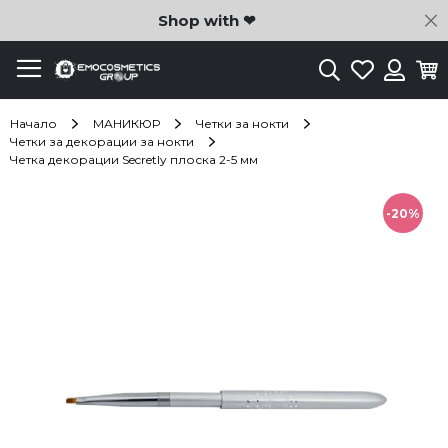
C
Shop with ❤
Търсене
Любими
Ко
Вход
Начало
МАНИКЮР
Четки за нокти
Четки за декорации за нокти
Четка декорации Secretly плоска 2-5 мм
Преминете
към
-20%
края
на
галерията
на
изображенията