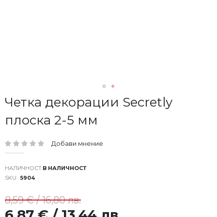
Преминете
Четка декорации Secretly
към
плоска 2-5 мм
началото
на
галерия
Добави мнение
със
рейтинг:
снимки
В НАЛИЧНОСТ
SKU
5904
8,59 € / 16,80 лв.
6,87 € / 13,44 лв.