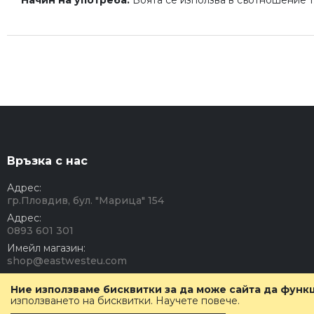
Начин на употреба:
Боята се използва в съотношение 1:1
Връзка с нас
Адрес:
гр.Пловдив, бул. "Марица" 154
Адрес:
0893 601 301
Имейл магазин:
shop@eastwesteu.com
Работно време:
Ние използваме бисквитки за да може сайта да фун
Понеделник - Петък: 08:00 - 17:00 часа.
използването на бисквитки.
Научете повече
.
Събота - Неделя: Почивен ден.