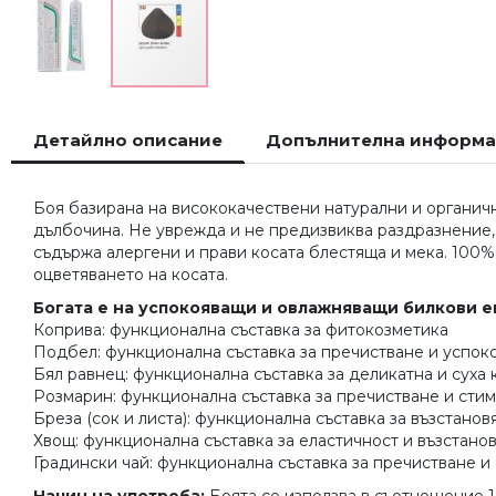
Преминете
към
Детайлно описание
Допълнителна информ
началото
на
галерия
Боя базирана на висококачествени натурални и органичн
със
дълбочина. Не уврежда и не предизвиква раздразнение, а
снимки
съдържа алергени и прави косата блестяща и мека. 100%
оцветяването на косата.
Богата е на успокояващи и овлажняващи билкови е
Коприва: функционална съставка за фитокозметика
Подбел: функционална съставка за пречистване и успок
Бял равнец: функционална съставка за деликатна и суха
Розмарин: функционална съставка за пречистване и сти
Бреза (сок и листа): функционална съставка за възстанов
Хвощ: функционална съставка за еластичност и възстано
Градински чай: функционална съставка за пречистване и