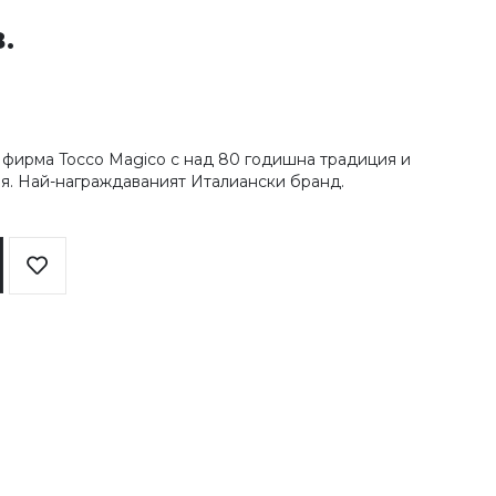
в.
а фирма Tocco Magico с над 80 годишна традиция и
ия. Най-награждаваният Италиански бранд.
Добави
в
любими