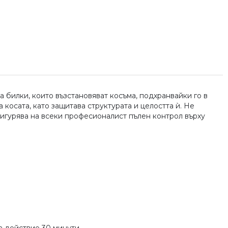
 билки, които възстановяват косъма, подхранвайки го в
косата, като защитава структурата и целостта ѝ. Не
сигурява на всеки професионалист пълен контрол върху