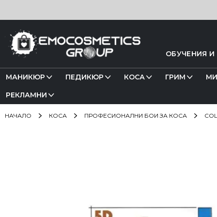
Прескачане
към
съдържанието
ОБУЧЕНИЯ И
МАНИКЮР
ПЕДИКЮР
КОСА
ГРИМ
МИ
РЕКЛАМНИ
НАЧАЛО
КОСА
ПРОФЕСИОНАЛНИ БОИ ЗА КОСА
COL
Преминете
към
края
на
галерията
на
изображенията