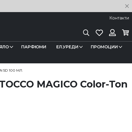
C
Контакти
Търсене
Любими
Кош
Вход
ЯЛО
ПАРФЮМИ
ЕЛ.УРЕДИ
ПРОМОЦИИ
 5D 100 МЛ.
 TOCCO MAGICO Color-Ton