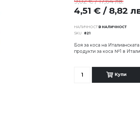
9,02 € / 17,64 лв.
4,51 € / 8,82 л
В НАЛИЧНОСТ
SKU
821
Боя за коса на Италианскат
продукти за коса №1 в Итал
Купи