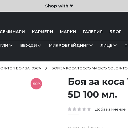
Shop with ❤
 СЕМИНАРИ
КАРИЕРИ
МАРКИ
ГАЛЕРИЯ
БЛОГ
ГЛИ
ВЕЖДИ
МИКРОБЛЕЙДИНГ
ЛИЦЕ
Т
OR-TON БОИ ЗА КОСА
БОЯ ЗА КОСА TOCCO MAGICO COLOR-TON
Боя за коса
-50%
5D 100 мл.
Добави мнение
рейтинг: