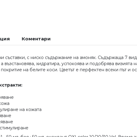
ация
Коментари
и съставки, с ниско съдържание на амоняк. Съдържаща 7 вида
 възстановява, хидратира, успокоява и подобрява визията на 
 покритие на белите коси. Цветът е перфектен всеки път и о
кстракти:
ояване
 кожа
мулиране на кожата
яване
вяване
 стимулиране