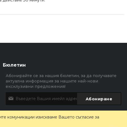
за действие 30 минути.
Бюлетин
Абонирайте се за нашия бюлетин, за да получавате
актуална информация за нашите най-нови
ексклузивни предложения!
Абониране
ите комуникации изискваме Вашето съгласие за