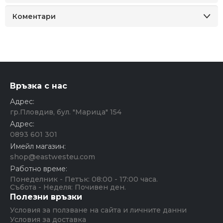
Коментари
Връзка с нас
Адрес:
гр.Пловдив, бул. "Марица" 154
Адрес:
0893 601 301
Имейл магазин:
shop@eastwesteu.com
Работно време:
Понеделник - Петък: 08:00 - 17:00 часа.
Събота - Неделя: Почивен ден.
Полезни връзки
Условия за ползване на сайта и личните данни
Условия за доставка