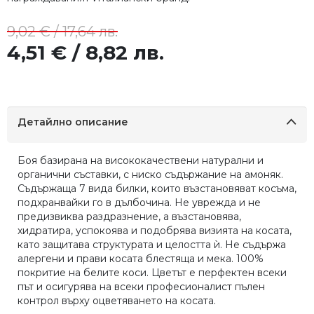
9,02 € / 17,64 лв.
4,51 € / 8,82 лв.
Детайлно описание
Боя базирана на висококачествени натурални и
органични съставки, с ниско съдържание на амоняк.
Съдържаща 7 вида билки, които възстановяват косъма,
подхранвайки го в дълбочина. Не уврежда и не
предизвиква раздразнение, а възстановява,
хидратира, успокоява и подобрява визията на косата,
като защитава структурата и целостта ѝ. Не съдържа
алергени и прави косата блестяща и мека. 100%
покритие на белите коси. Цветът е перфектен всеки
път и осигурява на всеки професионалист пълен
контрол върху оцветяването на косата.