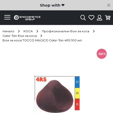
C
Shop with ❤
Търсене
Любими
Ко
Вход
Начало
КОСА
Професионални бои за коса
Color-Ton бои за коса
Боя за коса TOCCO MAGICO Color-Ton 4RS 100 мл.
Преминете
към
-50%
края
на
галерията
на
изображенията