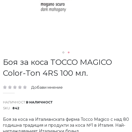
Преминете
Боя за коса TOCCO MAGICO
към
Color-Ton 4RS 100 мл.
началото
на
галерия
Добави мнение
със
рейтинг:
снимки
В НАЛИЧНОСТ
SKU
842
Боя за коса на Италианската фирма Tocco Magico с над 80
годишна традиция и продукти за коса №1 в Италия. Най-
награждаваният Италиански бранд.