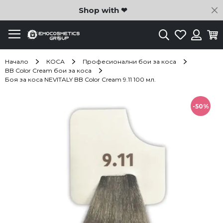
C
Shop with ❤
Търсене
Любими
Ко
Вход
Начало
КОСА
Професионални бои за коса
BB Color Cream бои за коса
Боя за коса NEVITALY BB Color Cream 9.11 100 мл.
Преминете
към
-50%
края
на
галерията
на
изображенията