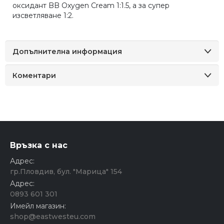
оксидант BB Oxygen Cream 1:1.5, а за супер
изсветляване 1:2.
Допълнителна информация
Коментари
Връзка с нас
Адрес:
гр.Пловдив, бул. "Марица" 154
Адрес:
0893 601 301
Имейл магазин:
shop@eastwesteu.com