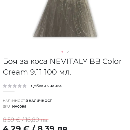
Преминете
Боя за коса NEVITALY BB Color
към
Cream 9.11 100 мл.
началото
на
галерия
Добави мнение
със
рейтинг:
снимки
В НАЛИЧНОСТ
SKU
NV0089
8,59 € / 16,80 лв.
4,29 € / 8,39 лв.