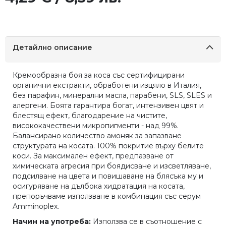
Детайлно описание
Кремообразна боя за коса със сертифицирани
органични екстракти, обработени изцяло в Италия,
без парафин, минерални масла, парабени, SLS, SLES и
алергени. Боята гарантира богат, интензивен цвят и
блестящ ефект, благодарение на чистите,
висококачествени микропигменти - над 99%.
Балансирано количество амоняк за запазване
структурата на косата. 100% покритие върху белите
коси. За максимален ефект, предпазване от
химическата агресия при боядисване и изсветляване,
подсилване на цвета и повишаване на блясъка му и
осигуряване на дълбока хидратация на косата,
препоръчваме използване в комбинация със серум
Amminoplex.
Начин на употреба:
Използва се в съотношение с