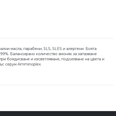
лни масла, парабени, SLS, SLES и алергени. Боята
 99%. Балансирано количество амоняк за запазване
 при боядисване и изсветляване, подсилване на цвета и
със серум Amminoplex.