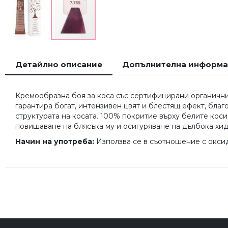
Преминете
към
Детайлно описание
Допълнителна информ
началото
на
галерия
Кремообразна боя за коса със сертифицирани органични 
със
гарантира богат, интензивен цвят и блестящ ефект, бла
снимки
структурата на косата. 100% покритие върху белите коси
повишаване на блясъка му и осигуряване на дълбока хи
Начин на употреба:
Използва се в съотношение с оксида