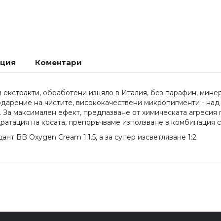
ация
Коментари
екстракти, обработени изцяло в Италия, без парафин, минера
годарение на чистите, висококачествени микропигменти - над
. За максимален ефект, предпазване от химическата агресия
дратация на косата, препоръчваме използване в комбинация 
нт BB Oxygen Cream 1:1.5, а за супер изсветляване 1:2.