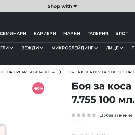
Shop with ❤
 СЕМИНАРИ
КАРИЕРИ
МАРКИ
ГАЛЕРИЯ
БЛОГ
ГЛИ
ВЕЖДИ
МИКРОБЛЕЙДИНГ
ЛИЦЕ
Т
COLOR CREAM БОИ ЗА КОСА
БОЯ ЗА КОСА NEVITALY BB COLOR CR
Боя за коса
-50%
7.755 100 мл.
Добави мнение
рейтинг: