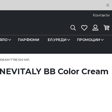
C
Контакти
Търсене
Любими
Кош
Вход
ЯЛО
ПАРФЮМИ
ЕЛ.УРЕДИ
ПРОМОЦИИ
EAM 7.755 100 МЛ.
 NEVITALY BB Color Cream