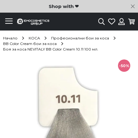
C
Shop with ❤
Търсене
Любими
Ко
Вход
Начало
КОСА
Професионални бои за коса
BB Color Cream бои за коса
Боя за коса NEVITALY BB Color Cream 10.11 100 мл.
Преминете
към
-50%
края
на
галерията
на
изображенията