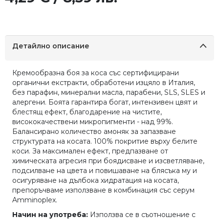
Детайлно описание
Кремообразна боя за коса със сертифицирани
органични екстракти, обработени изцяло в Италия,
без парафин, минерални масла, парабени, SLS, SLES и
алергени. Боята гарантира богат, интензивен цвят и
блестящ ефект, благодарение на чистите,
висококачествени микропигменти - над 99%.
Балансирано количество амоняк за запазване
структурата на косата. 100% покритие върху белите
коси. За максимален ефект, предпазване от
химическата агресия при боядисване и изсветляване,
подсилване на цвета и повишаване на блясъка му и
осигуряване на дълбока хидратация на косата,
препоръчваме използване в комбинация със серум
Amminoplex.
Начин на употреба:
Използва се в съотношение с