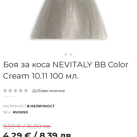
Преминете
Боя за коса NEVITALY BB Color
към
Cream 10.11 100 мл.
началото
на
галерия
Добави мнение
със
рейтинг:
снимки
В НАЛИЧНОСТ
SKU
NV0090
8,59 € / 16,80 лв.
4,29 € / 8,39 лв.