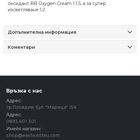
оксидант BB Oxygen Cream 1:1.5, а за супер
изсветляване 1:2.
Допълнителна информация
Коментари
Връзка с нас
Адрес:
гр.Пловдив, бул. "Марица" 154
Адрес:
0893 601 301
Имейл магазин:
shop@eastwesteu.com