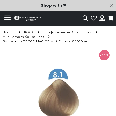
C
Shop with ❤
Търсене
Любими
Ко
Вход
Начало
КОСА
Професионални бои за коса
MultiComplex бои за коса
Боя за коса TOCCO MAGICO MultiComplex 8.1 100 мл.
Преминете
към
-50%
края
на
галерията
на
изображенията