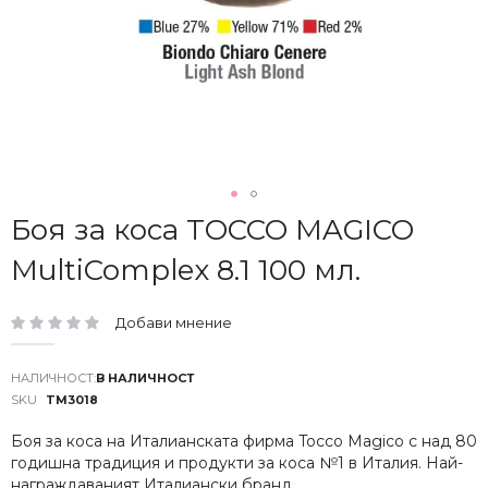
Преминете
Боя за коса TOCCO MAGICO
към
MultiComplex 8.1 100 мл.
началото
на
галерия
Добави мнение
със
рейтинг:
снимки
В НАЛИЧНОСТ
SKU
TM3018
Боя за коса на Италианската фирма Tocco Magico с над 80
годишна традиция и продукти за коса №1 в Италия. Най-
награждаваният Италиански бранд.