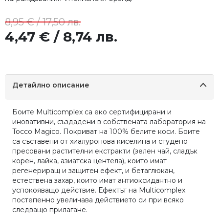
8,95 € / 17,50 лв.
4,47 € / 8,74 лв.
Детайлно описание
Боите Multicomplex са еко сертифицирани и
иновативни, създадени в собствената лаборатория на
Tocco Magico. Покриват на 100% белите коси. Боите
са съставени от хиалуронова киселина и студено
пресовани растителни екстракти (зелен чай, сладък
корен, лайка, азиатска центела), които имат
регенериращ и защитен ефект, и бетаглюкан,
естествена захар, които имат антиоксидантно и
успокояващо действие. Ефектът на Multicomplex
постепенно увеличава действието си при всяко
следващо прилагане.