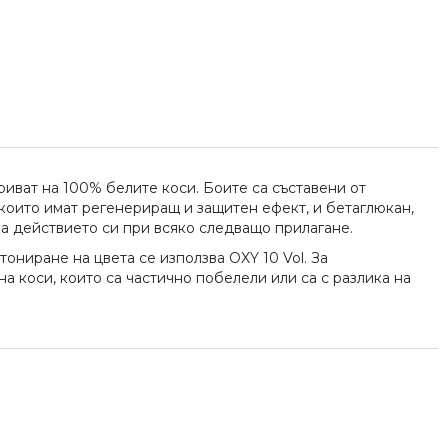
иват на 100% белите коси. Боите са съставени от
, които имат регенериращ и защитен ефект, и бетаглюкан,
ва действието си при всяко следващо прилагане.
 тониране на цвета се използва OXY 10 Vol. За
на коси, които са частично побелели или са с разлика на