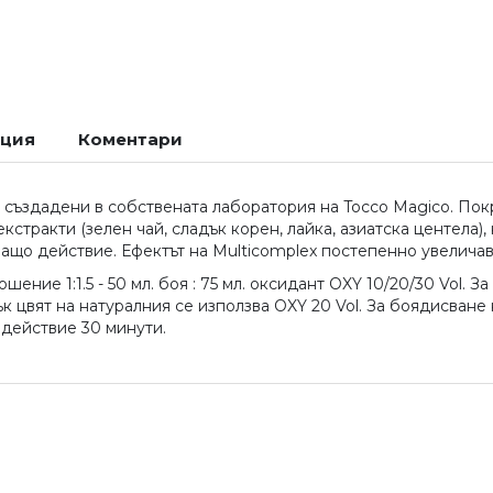
ация
Коментари
 създадени в собствената лаборатория на Tocco Magico. Покр
стракти (зелен чай, сладък корен, лайка, азиатска центела)
ващо действие. Ефектът на Multicomplex постепенно увелича
ение 1:1.5 - 50 мл. боя : 75 мл. оксидант OXY 10/20/30 Vol. За
к цвят на натуралния се използва OXY 20 Vol. За боядисване 
 действие 30 минути.