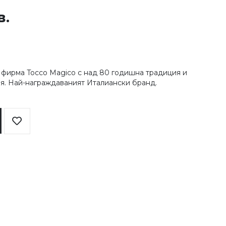
в.
а фирма Tocco Magico с над 80 годишна традиция и
ия. Най-награждаваният Италиански бранд.
Добави
в
любими