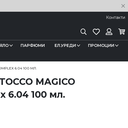
C
Контакти
Търсене
Любими
Кош
Вход
ЯЛО
ПАРФЮМИ
ЕЛ.УРЕДИ
ПРОМОЦИИ
MPLEX 6.04 100 МЛ.
а TOCCO MAGICO
 6.04 100 мл.