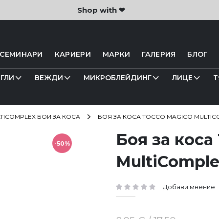
Shop with ❤
 СЕМИНАРИ
КАРИЕРИ
МАРКИ
ГАЛЕРИЯ
БЛОГ
ГЛИ
ВЕЖДИ
МИКРОБЛЕЙДИНГ
ЛИЦЕ
Т
TICOMPLEX БОИ ЗА КОСА
БОЯ ЗА КОСА TOCCO MAGICO MULTICO
Боя за кос
-50%
MultiComplex
Добави мнение
рейтинг: