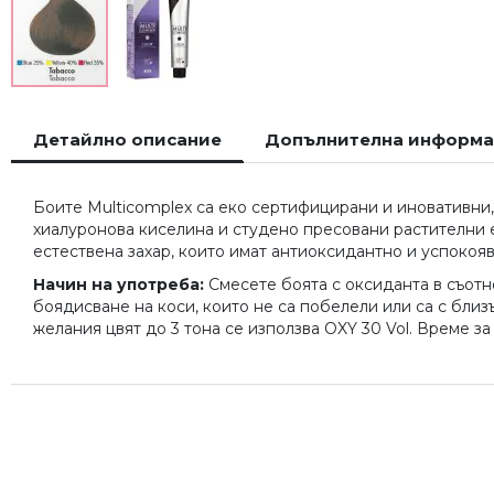
Преминете
към
Детайлно описание
Допълнителна информ
началото
на
галерия
Боите Multicomplex са еко сертифицирани и иновативни,
със
хиалуронова киселина и студено пресовани растителни ек
снимки
естествена захар, които имат антиоксидантно и успокоя
Начин на употреба:
Смесете боята с оксиданта в съотнош
боядисване на коси, които не са побелели или са с близъ
желания цвят до 3 тона се използва OXY 30 Vol. Време за