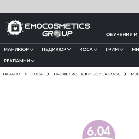
Прескачане
към
съдържанието
ОБУЧЕНИЯ И
МАНИКЮР
ПЕДИКЮР
КОСА
ГРИМ
МИ
РЕКЛАМНИ
НАЧАЛО
КОСА
ПРОФЕСИОНАЛНИ БОИ ЗА КОСА
MUL
Преминете
към
края
на
галерията
на
изображенията