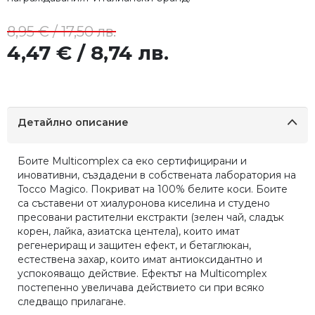
8,95 € / 17,50 лв.
4,47 € / 8,74 лв.
Детайлно описание
Боите Multicomplex са еко сертифицирани и
иновативни, създадени в собствената лаборатория на
Tocco Magico. Покриват на 100% белите коси. Боите
са съставени от хиалуронова киселина и студено
пресовани растителни екстракти (зелен чай, сладък
корен, лайка, азиатска центела), които имат
регенериращ и защитен ефект, и бетаглюкан,
естествена захар, които имат антиоксидантно и
успокояващо действие. Ефектът на Multicomplex
постепенно увеличава действието си при всяко
следващо прилагане.