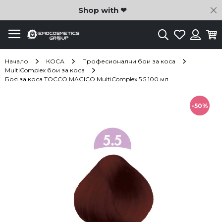
C
Shop with ❤
Търсене
Любими
Ко
Вход
Начало
КОСА
Професионални бои за коса
MultiComplex бои за коса
Боя за коса TOCCO MAGICO MultiComplex 5.5 100 мл.
Преминете
към
-50%
края
на
галерията
на
изображенията