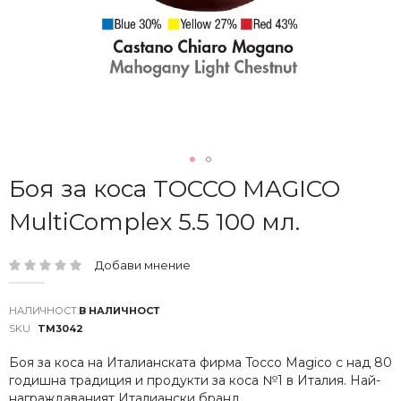
Преминете
Боя за коса TOCCO MAGICO
към
MultiComplex 5.5 100 мл.
началото
на
галерия
Добави мнение
със
рейтинг:
снимки
В НАЛИЧНОСТ
SKU
TM3042
Боя за коса на Италианската фирма Tocco Magico с над 80
годишна традиция и продукти за коса №1 в Италия. Най-
награждаваният Италиански бранд.