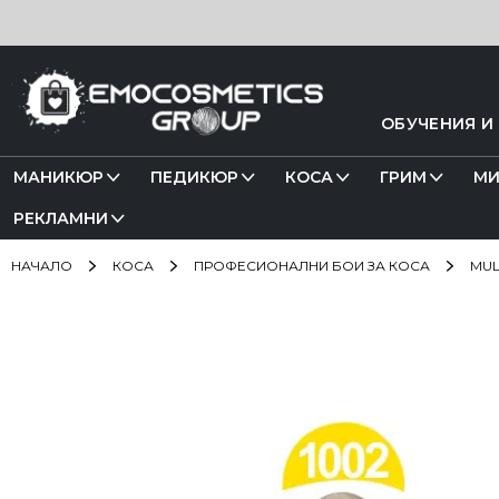
Прескачане
към
съдържанието
ОБУЧЕНИЯ И
МАНИКЮР
ПЕДИКЮР
КОСА
ГРИМ
МИ
РЕКЛАМНИ
НАЧАЛО
КОСА
ПРОФЕСИОНАЛНИ БОИ ЗА КОСА
MUL
Преминете
към
края
на
галерията
на
изображенията