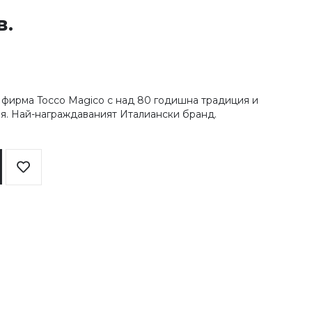
в.
а фирма Tocco Magico с над 80 годишна традиция и
ия. Най-награждаваният Италиански бранд.
Добави
в
любими