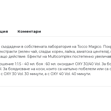
ация
Коментари
 създадени в собствената лаборатория на Tocco Magico. Покр
стракти (зелен чай, сладък корен, лайка, азиатска центела)
ващо действие. Ефектът на Multicomplex постепенно увелича
ение 1:1.5 - 40 мл. боя : 60 мл. оксидант OXY 30/40 Vol. За 
l. За боядисване на коси, които са напълно побелели или са с
 OXY 30 Vol. 30 минути, а с OXY 40 Vol. 40 минути.