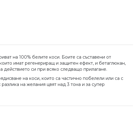
иват на 100% белите коси. Боите са съставени от
, които имат регенериращ и защитен ефект, и бетаглюкан,
ва действието си при всяко следващо прилагане.
боядисване на коси, които са частично побелели или са с
 разлика на желания цвят над 3 тона и за супер