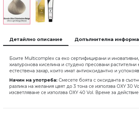
Преминете
към
Детайлно описание
Допълнителна информ
началото
на
галерия
Боите Multicomplex са еко сертифицирани и иновативни,
със
хиалуронова киселина и студено пресовани растителни ек
снимки
естествена захар, които имат антиоксидантно и успокоя
Начин на употреба:
Смесете боята с оксиданта в съотнош
разлика на желания цвят до 3 тона се използва OXY 30 Vo
изсветляване се използва OXY 40 Vol. Време за действие с