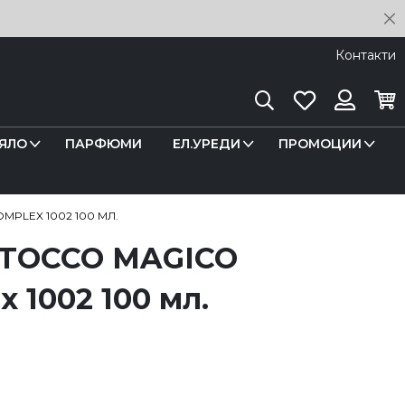
C
Контакти
Търсене
Любими
Кош
Вход
ЯЛО
ПАРФЮМИ
ЕЛ.УРЕДИ
ПРОМОЦИИ
MPLEX 1002 100 МЛ.
а TOCCO MAGICO
x 1002 100 мл.