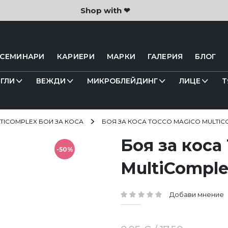
Shop with ❤
 СЕМИНАРИ
КАРИЕРИ
МАРКИ
ГАЛЕРИЯ
БЛОГ
ГЛИ
ВЕЖДИ
МИКРОБЛЕЙДИНГ
ЛИЦЕ
Т
TICOMPLEX БОИ ЗА КОСА
БОЯ ЗА КОСА TOCCO MAGICO MULTICO
Боя за кос
-50%
MultiComple
Добави мнение
рейтинг: