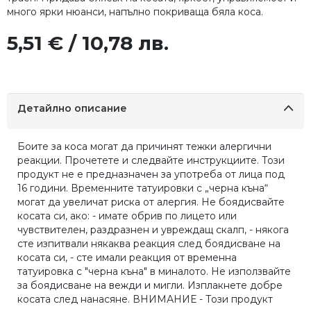
много ярки нюанси, напълно покриваща бяла коса.
5,51 € / 10,78 лв.
Детайлно описание
Боите за коса могат да причинят тежки алергични
реакции. Прочетете и следвайте инструкциите. Този
продукт не е предназначен за употреба от лица под
16 години. Временните татуировки с „черна къна“
могат да увеличат риска от алергия. Не боядисвайте
косата си, ако: - имате обрив по лицето или
чувствителен, раздразнен и увреждащ скалп, - някога
сте изпитвали някаква реакция след боядисване на
косата си, - сте имали реакция от временна
татуировка с "черна къна" в миналото. Не използвайте
за боядисване на вежди и мигли. Изплакнете добре
косата след нанасяне. ВНИМАНИЕ - Този продукт