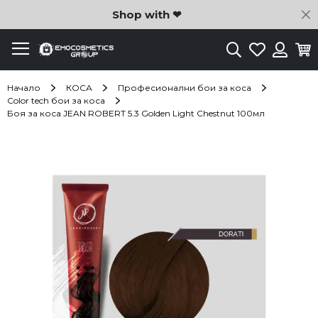
C
Shop with ❤
Търсене
Любими
Ко
Вход
Начало
КОСА
Професионални бои за коса
Color tech бои за коса
Боя за коса JEAN ROBERT 5.3 Golden Light Chestnut 100мл
Преминете
към
края
на
галерията
на
изображенията