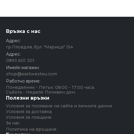
Връзка с нас
Адрес:
гр.Пловдив, бул. "Марица" 154
Адрес:
0893 601 301
Имейл магазин:
shop@eastwesteu.com
Работно време:
Понеделник - Петък: 08:00 - 17:00 часа.
Събота - Неделя: Почивен ден.
Полезни връзки
Условия за ползване на сайта и личните данни
Условия за доставка
Условия за плащане
За нас
Политика на връщане