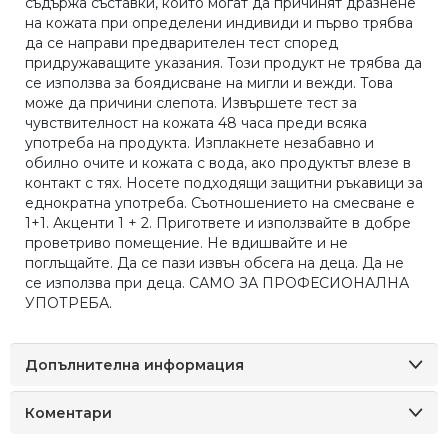
съдържа съставки, които могат да причинят дразнене
на кожата при определени индивиди и първо трябва
да се направи предварителен тест според
придружаващите указания. Този продукт не трябва да
се използва за боядисване на мигли и вежди. Това
може да причини слепота. Извършете тест за
чувствителност на кожата 48 часа преди всяка
употреба на продукта. Изплакнете незабавно и
обилно очите и кожата с вода, ако продуктът влезе в
контакт с тях. Носете подходящи защитни ръкавици за
еднократна употреба. Съотношението на смесване е
1+1. Акценти 1 + 2. Пригответе и използвайте в добре
проветриво помещение. Не вдишвайте и не
поглъщайте. Да се ​​пази извън обсега на деца. Да не
се използва при деца. САМО ЗА ПРОФЕСИОНАЛНА
УПОТРЕБА.
Допълнителна информация
Коментари