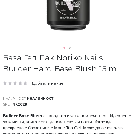
Преминете
База Гел Лак Noriko Nails
към
Builder Hard Base Blush 15 ml
началото
на
галерия
Добави мнение
със
рейтинг:
снимки
В НАЛИЧНОСТ
SKU
NK2029
Builder Base Blush
е твърд гел с четка в млечен тон. Идеален е
за клиенти, които искат да имат светли нокти. Изглежда
прекрасно с брокат или с Matte Top Gel. Може да се използва
самостоятелно, за подчертаване на ярки или прозрачни