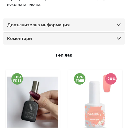
нокътната плочка.
Допълнителна информация
Коментари
Гел лак
TPO
TPO
-20%
FREE
FREE