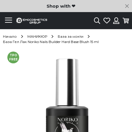
C
Shop with ❤
Търсене
Любими
Ко
Вход
Начало
МАНИКЮР
База за нокти
База Гел Лак Noriko Nails Builder Hard Base Blush 15 ml
Преминете
TPO
към
FREE
края
на
галерията
на
изображенията