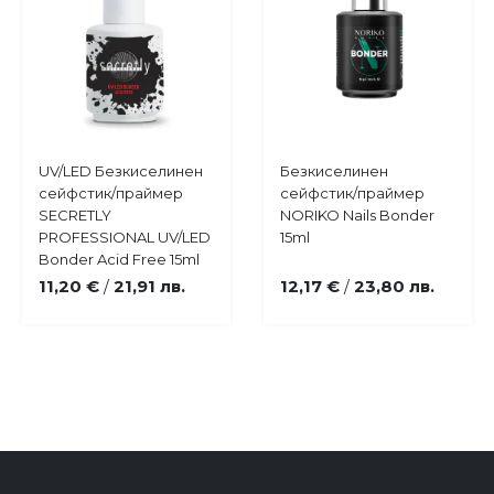
Купи
Купи
UV/LED Безкиселинен
Безкиселинен
Добави
Добави
сейфстик/праймер
сейфстик/праймер
в
в
SECRETLY
NORIKO Nails Bonder
любими
любими
PROFESSIONAL UV/LED
15ml
Bonder Acid Free 15ml
11,20 €
21,91 лв.
12,17 €
23,80 лв.
/
/