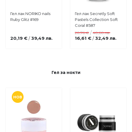
Купи
Купи
Гел лак NORIKO nails
Гел лак Secretly Soft
Добави
Добави
Ruby Glitz #169
Pastels Collection Soft
в
в
Coral #587
любими
любими
/
20,76 €
40,60 лв.
20,19 €
39,49 лв.
16,61 €
32,49 лв.
/
/
Гел за нокти
НОВ