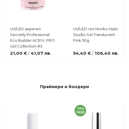
Купи
Купи
UV/LED акригел
UV/LED гел Noriko Nails
Добави
Добави
Secretly Professional
Studio Gel Translucent
в
в
Eco Builder ACRYL PRO
Pink 50g
любими
любими
Gel Collection #3
21,00 €
41,07 лв.
54,40 €
106,40 лв.
/
/
Праймери и бондери
TPO
FREE