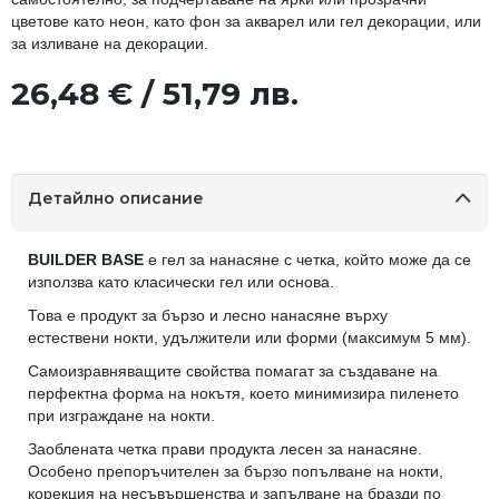
цветове като неон, като фон за акварел или гел декорации, или
за изливане на декорации.
26,48 € / 51,79 лв.
Детайлно описание
BUILDER BASE
е гел за нанасяне с четка, който може да се
използва като класически гел или основа.
Това е продукт за бързо и лесно нанасяне върху
естествени нокти, удължители или форми (максимум 5 мм).
Самоизравняващите свойства помагат за създаване на
перфектна форма на нокътя, което минимизира пиленето
при изграждане на нокти.
Заоблената четка прави продукта лесен за нанасяне.
Особено препоръчителен за бързо попълване на нокти,
корекция на несъвършенства и запълване на бразди по