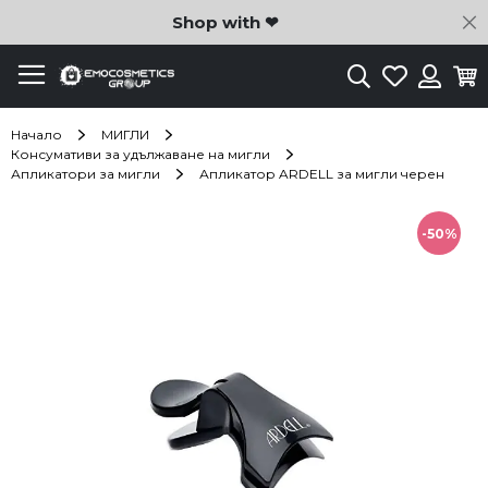
C
Shop with ❤
Търсене
Любими
Ко
Вход
Начало
МИГЛИ
Консумативи за удължаване на мигли
Апликатори за мигли
Апликатор ARDELL за мигли черен
Преминете
към
-50%
края
на
галерията
на
изображенията