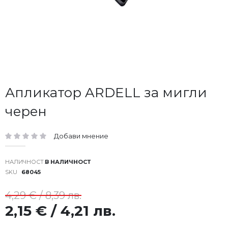
Преминете
Апликатор ARDELL за мигли
към
черен
началото
на
галерия
Добави мнение
със
рейтинг:
снимки
В НАЛИЧНОСТ
SKU
68045
4,29 € / 8,39 лв.
2,15 € / 4,21 лв.