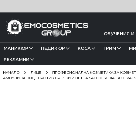
Прескачане
към
съдържанието
ОБУЧЕНИЯ И
МАНИКЮР
ПЕДИКЮР
КОСА
ГРИМ
МИ
РЕКЛАМНИ
НАЧАЛО
ЛИЦЕ
ПРОФЕСИОНАЛНА КОЗМЕТИКА ЗА КОЗМЕ
АМПУЛИ ЗА ЛИЦЕ ПРОТИВ БРЪЧКИ И ПЕТНА SALI DI ISCHIA FACE VALS
Преминете
към
края
на
галерията
на
изображенията