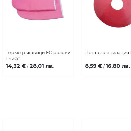
Термо ръкавици EC розови
Лента за епилация E
Купи
Купи
Добави
До
1 чифт
в
в
14,32 €
28,01 лв.
8,59 €
16,80 лв.
/
/
любими
лю