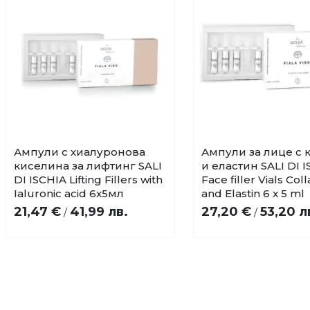
Ампули с хиалуронова
Ампули за лице с 
Купи
Купи
Добави
До
киселина за лифтинг SALI
и еластин SALI DI 
в
в
DI ISCHIA Lifting Fillers with
Face filler Vials Col
любими
лю
Ialuronic acid 6x5мл
and Elastin 6 x 5 ml
21,47 €
41,99 лв.
27,20 €
53,20 л
/
/