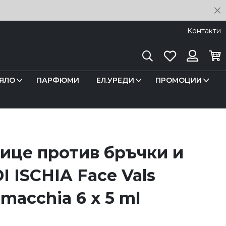
C
Контакти
Търсене
Любими
Кош
Вход
ЯЛО
ПАРФЮМИ
ЕЛ.УРЕДИ
ПРОМОЦИИ
лице против бръчки и
I ISCHIA Face Vals
macchia 6 x 5 ml