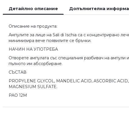
към
Детайлно описание
Допълнителна информ
началото
на
галерия
Описание на продукта:
със
снимки
Ампулите за лице на Sali di Ischia са с концентрирано л
минимизира вече появилите се бръчки.
НАЧИН НА УПОТРЕБА
Отворете ампулата със специалния разбивач на ампули и
пълното им абсорбиране.
СЪСТАВ
PROPYLENE GLYCOL, MANDELIC ACID, ASCORBIC ACID
MAGNESIUM SULFATE.
PAO 12M