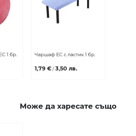
C 1 бр.
Чаршаф EC с ластик 1 бр.
Купи
бави
Добави
в
1,79 €
3,50 лв.
/
бими
любими
Може да
харесате също