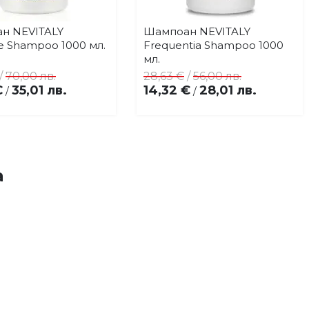
н NEVITALY
Шампоан NEVITALY
Купи
Купи
Добави
Добави
ve Shampoo 1000 мл.
Frequentia Shampoo 1000
в
в
мл.
любими
любими
/
70,00 лв.
28,63 €
/
56,00 лв.
€
35,01 лв.
14,32 €
28,01 лв.
/
/
а