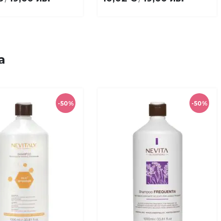
а
-50%
-50%