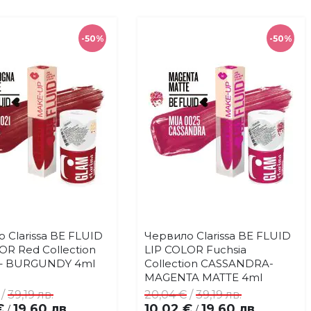
-50%
-50%
 Clarissa BE FLUID
Червило Clarissa BE FLUID
Купи
Купи
Добави
Добави
OR Red Collection
LIP COLOR Fuchsia
в
в
– BURGUNDY 4ml
Collection CASSANDRA-
любими
любими
MAGENTA MATTE 4ml
/
39,19 лв.
20,04 €
/
39,19 лв.
€
19,60 лв.
10,02 €
19,60 лв.
/
/