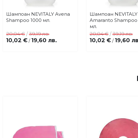
Шампоан NEVITALY Avena
Шампоан NEVITALY
Купи
Купи
Добави
До
Shampoo 1000 мл.
Amaranto Shampoo
в
в
мл.
любими
лю
20,04 €
/
39,19 лв.
20,04 €
/
39,19 лв.
10,02 €
19,60 лв.
10,02 €
19,60 лв
/
/