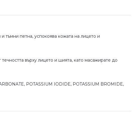
 и тъмни петна, успокоява кожата на лицето и
 течността върху лицето и шията, като масажирате до
CARBONATE, POTASSIUM IODIDE, POTASSIUM BROMIDE,