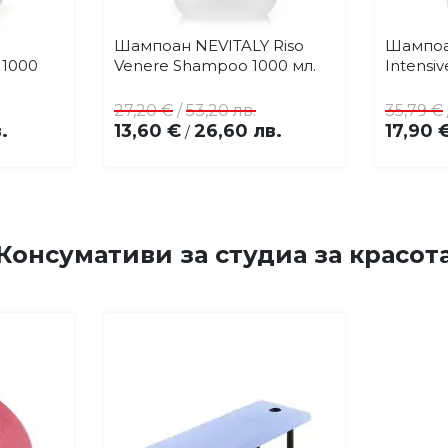
Шампоан NEVITALY Riso
Шампоа
Купи
бави
Добави
 1000
Venere Shampoo 1000 мл.
Intensi
в
бими
любими
27,20 €
/
53,20 лв.
35,79 €
.
13,60 €
26,60 лв.
17,90 
/
Консумативи за студиа за красот