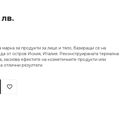
 лв.
на марка за продукти за лице и тяло, базиращи се на
да от остров Иския, Италия. Реконструираната термална
а, засилва ефектите на козметичните продукти или
а отлични резултати.
Добави
в
любими