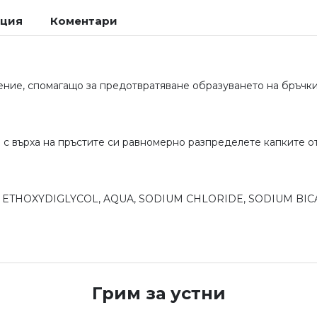
ация
Коментари
ечение, спомагащо за предотвратяване образуването на бръчки
 с върха на пръстите си равномерно разпределете капките от
, ETHOXYDIGLYCOL, AQUA, SODIUM CHLORIDE, SODIUM BI
Грим за устни