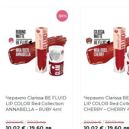
-50%
Червило Clarissa BE FLUID
Червило Clarissa B
Купи
Купи
Добави
До
LIP COLOR Red Collection
LIP COLOR Red Coll
в
в
ANNABELLA – RUBY 4ml
CHERRY – CHERRY 
любими
лю
20,04 €
/
39,19 лв.
20,04 €
/
39,19 лв.
10,02 €
19,60 лв.
10,02 €
19,60 лв
/
/