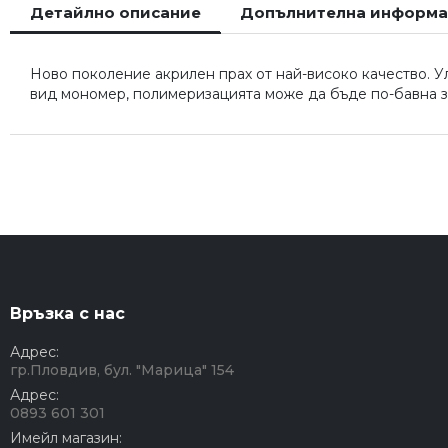
Детайлно описание
Допълнителна информ
началото
на
галерия
Ново поколение акрилен прах от най-високо качество. Ул
със
вид мономер, полимеризацията може да бъде по-бавна за
снимки
Връзка с нас
Адрес:
гр.Пловдив, бул. "Марица" 154
Адрес:
0893 601 301
Имейл магазин: