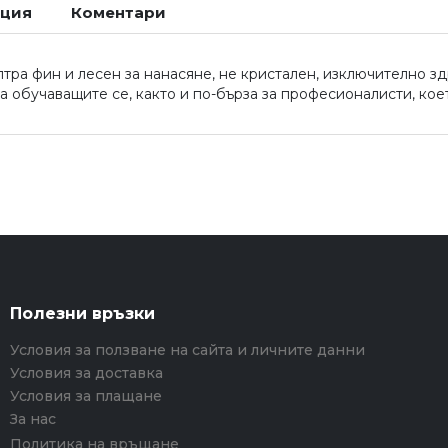
ация
Коментари
тра фин и лесен за нанасяне, не кристален, изключително зд
 обучаващите се, както и по-бърза за професионалисти, коет
Полезни връзки
Условия за ползване на сайта и личните данни
Условия за доставка
Условия за плащане
За нас
Политика на връщане