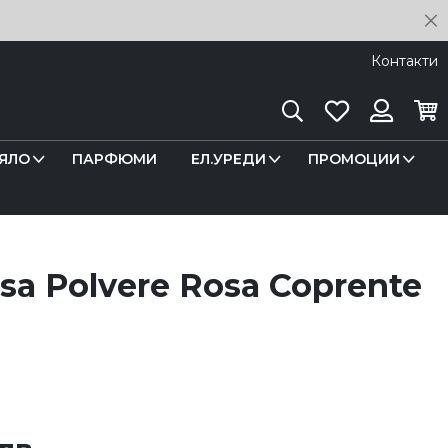
C
Контакти
Търсене
Любими
Кош
Вход
ЯЛО
ПАРФЮМИ
ЕЛ.УРЕДИ
ПРОМОЦИИ
ssa Polvere Rosa Coprente