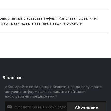
рав, с напълно естествен ефект. Използван с различен
о го прави идеален за начинаещи и курсисти.
Бюлетин
Абонирайте се за нашия бюлетин, за да получавате
актуална информация за нашите най-нови
ексклузивни предложения!
Абониране