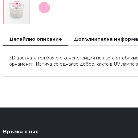
Преминете
към
Детайлно описание
Допълнителна информ
началото
на
галерия
3D цветната гел боя е с консистенция по-гъста от обик
със
орнаменти. Изпича се еднакво добре, както в UV лампа за
снимки
Връзка с нас