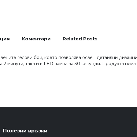
ация
Коментари
Related Posts
новените гелови бои, което позволява освен детайлни дизайн
 2 минути, така и в LED лампа за 30 секунди. Продукта няма 
Полезни връзки