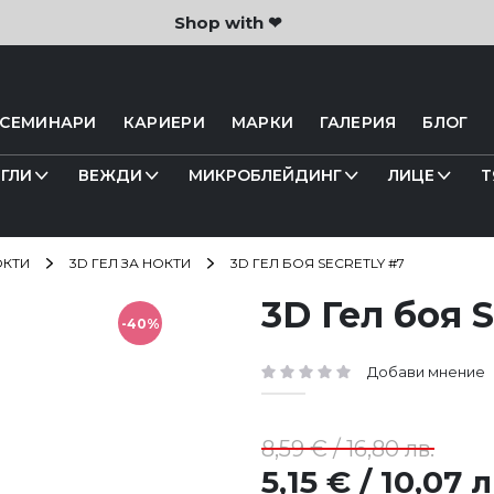
Shop with ❤
 СЕМИНАРИ
КАРИЕРИ
МАРКИ
ГАЛЕРИЯ
БЛОГ
ГЛИ
ВЕЖДИ
МИКРОБЛЕЙДИНГ
ЛИЦЕ
Т
ОКТИ
3D ГЕЛ ЗА НОКТИ
3D ГЕЛ БОЯ SECRETLY #7
3D Гел боя S
-40%
Добави мнение
рейтинг:
8,59 € / 16,80 лв.
5,15 € / 10,07 л