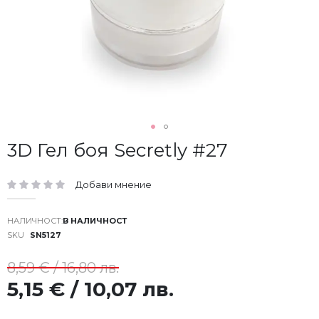
Преминете
3D Гел боя Secretly #27
към
началото
Добави мнение
на
рейтинг:
галерия
със
В НАЛИЧНОСТ
снимки
SKU
SN5127
8,59 € / 16,80 лв.
5,15 € / 10,07 лв.