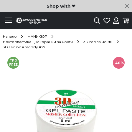
C
Shop with ❤
Търсене
Любими
Ко
Вход
Начало
МАНИКЮР
Ноктопластика - Декорации за нокти
3D гел за нокти
3D Гел боя Secretly #27
Преминете
TPO
към
-40%
FREE
края
на
галерията
на
изображенията