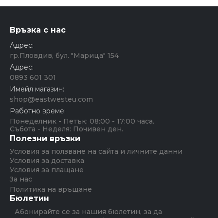
Връзка с нас
Адрес:
гр.Пловдив, бул. "Марица" 154
Адрес:
0893 601 301
Имейл магазин:
shop@eastwesteu.com
Работно време:
Понеделник - Петък: 08:00 - 17:00 часа.
Събота - Неделя: Почивен ден.
Полезни връзки
Условия за ползване на сайта и личните данни
Условия за доставка
Условия за плащане
За нас
Политика на връщане
Бюлетин
Абонирайте се за нашия бюлетин, за да